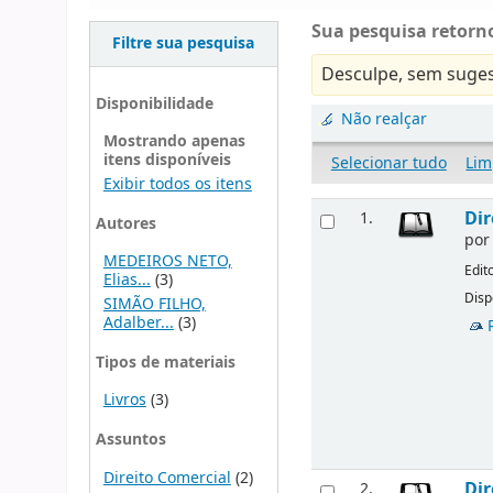
Sua pesquisa retorno
Filtre sua pesquisa
Desculpe, sem suges
Disponibilidade
Não realçar
Mostrando apenas
itens disponíveis
Selecionar tudo
Lim
Exibir todos os itens
Dir
1.
Autores
po
MEDEIROS NETO,
Edit
Elias...
(3)
Disp
SIMÃO FILHO,
Adalber...
(3)
Tipos de materiais
Livros
(3)
Assuntos
Direito Comercial
(2)
Dir
2.