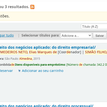
u 3 resultados.
tões.
par tudo
|
Selecionar títulos para:
eito dos negócios aplicado: do direito empresarial/
r
ME
DE
IROS
NETO,
Elias
Marques
de
[Coor
de
nador]
|
SIMÃO
FILHO
ora:
São Paulo:
Almedina,
2015
onibilida
de
:
Itens disponíveis para empréstimo:
[
Número
de
chamada:
342.2 
Reservar
Adicionar ao seu carrinho
eito dos negócios aplicado: do direito processual/