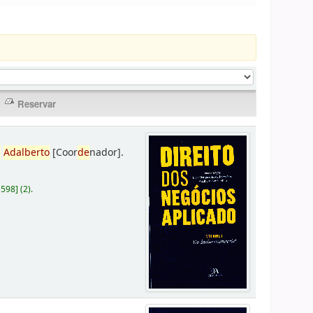
,
Adalberto
[Coor
de
nador]
.
D598
]
(2).