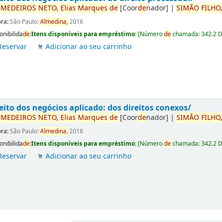
r
ME
DE
IROS
NETO,
Elias
Marques
de
[Coor
de
nador]
|
SIMÃO
FILHO
ora:
São Paulo:
Almedina,
2016
onibilida
de
:
Itens disponíveis para empréstimo:
[
Número
de
chamada:
342.2 
Reservar
Adicionar ao seu carrinho
eito dos negócios aplicado: dos direitos conexos/
r
ME
DE
IROS
NETO,
Elias
Marques
de
[Coor
de
nador]
|
SIMÃO
FILHO
ora:
São Paulo:
Almedina,
2016
onibilida
de
:
Itens disponíveis para empréstimo:
[
Número
de
chamada:
342.2 
Reservar
Adicionar ao seu carrinho