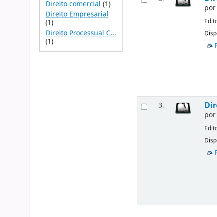
Direito comercial
(1)
po
Direito Empresarial
Edit
(1)
Direito Processual C...
Disp
(1)
Dir
3.
po
Edit
Disp