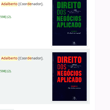
,
Adalberto
[Coor
de
nador]
.
D598
]
(2).
,
Adalberto
[Coor
de
nador]
.
D598
]
(2).