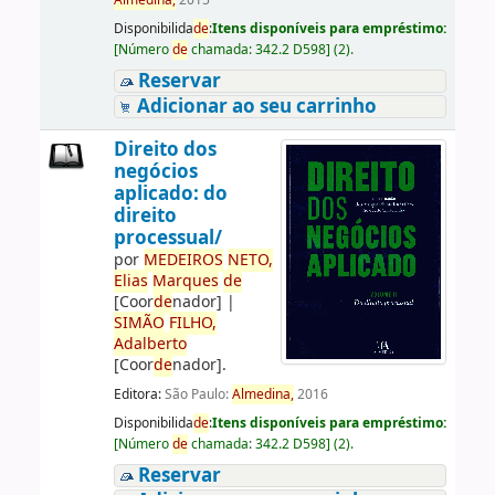
Almedina,
2015
Disponibilida
de
:
Itens disponíveis para empréstimo:
[
Número
de
chamada:
342.2 D598
]
(2).
Reservar
Adicionar ao seu carrinho
Direito dos
negócios
aplicado: do
direito
processual/
por
ME
DE
IROS
NETO,
Elias
Marques
de
[Coor
de
nador]
|
SIMÃO
FILHO,
Adalberto
[Coor
de
nador]
.
Editora:
São Paulo:
Almedina,
2016
Disponibilida
de
:
Itens disponíveis para empréstimo:
[
Número
de
chamada:
342.2 D598
]
(2).
Reservar