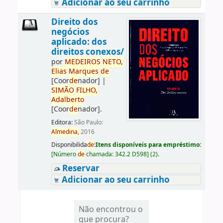
Adicionar ao seu carrinho
Direito dos
negócios
aplicado: dos
direitos conexos/
por
ME
DE
IROS
NETO,
Elias
Marques
de
[Coor
de
nador]
|
SIMÃO
FILHO,
Adalberto
[Coor
de
nador]
.
Editora:
São Paulo:
Almedina,
2016
Disponibilida
de
:
Itens disponíveis para empréstimo:
[
Número
de
chamada:
342.2 D598
]
(2).
Reservar
Adicionar ao seu carrinho
Não encontrou o
que procura?