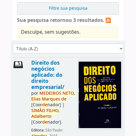
Filtre sua pesquisa
Sua pesquisa retornou 3 resultados.
Desculpe, sem sugestões.
Direito dos
negócios
aplicado: do
direito
empresarial/
por
ME
DE
IROS
NETO,
Elias
Marques
de
[Coor
de
nador]
|
SIMÃO
FILHO,
Adalberto
[Coor
de
nador]
.
Editora:
São Paulo: