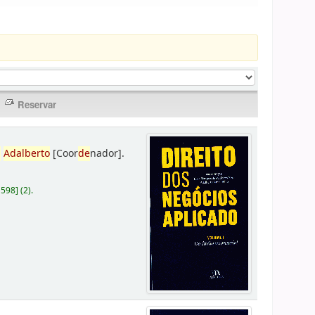
,
Adalberto
[Coor
de
nador]
.
D598
]
(2).