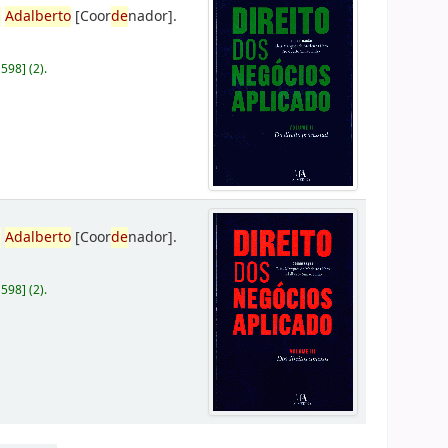
,
Adalberto
[Coor
de
nador]
.
D598
]
(2).
,
Adalberto
[Coor
de
nador]
.
D598
]
(2).