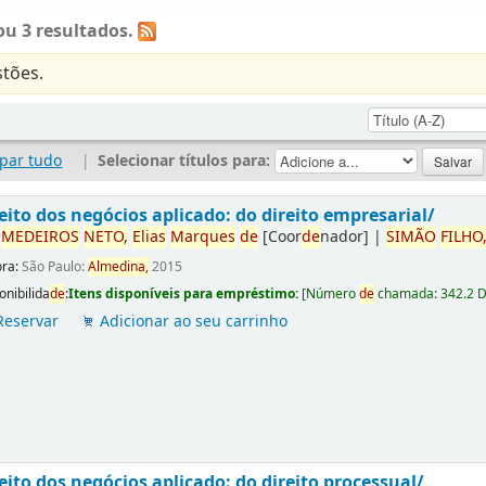
u 3 resultados.
tões.
par tudo
|
Selecionar títulos para:
eito dos negócios aplicado: do direito empresarial/
r
ME
DE
IROS
NETO,
Elias
Marques
de
[Coor
de
nador]
|
SIMÃO
FILHO
ora:
São Paulo:
Almedina,
2015
onibilida
de
:
Itens disponíveis para empréstimo:
[
Número
de
chamada:
342.2 
Reservar
Adicionar ao seu carrinho
eito dos negócios aplicado: do direito processual/