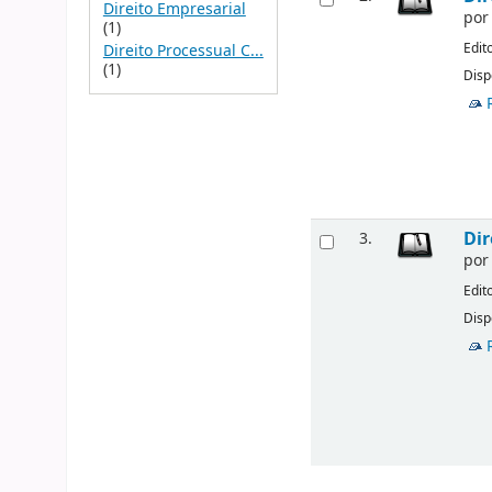
Direito Empresarial
po
(1)
Edit
Direito Processual C...
(1)
Disp
Dir
3.
po
Edit
Disp