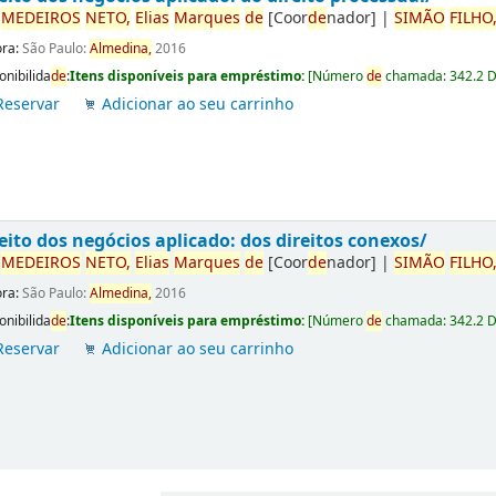
r
ME
DE
IROS
NETO,
Elias
Marques
de
[Coor
de
nador]
|
SIMÃO
FILHO
ora:
São Paulo:
Almedina,
2016
onibilida
de
:
Itens disponíveis para empréstimo:
[
Número
de
chamada:
342.2 
Reservar
Adicionar ao seu carrinho
eito dos negócios aplicado: dos direitos conexos/
r
ME
DE
IROS
NETO,
Elias
Marques
de
[Coor
de
nador]
|
SIMÃO
FILHO
ora:
São Paulo:
Almedina,
2016
onibilida
de
:
Itens disponíveis para empréstimo:
[
Número
de
chamada:
342.2 
Reservar
Adicionar ao seu carrinho