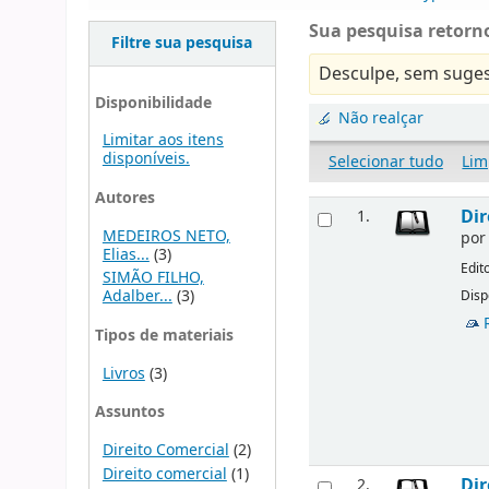
Sua pesquisa retorno
Filtre sua pesquisa
Desculpe, sem suges
Disponibilidade
Não realçar
Limitar aos itens
disponíveis.
Selecionar tudo
Lim
Autores
Dir
1.
MEDEIROS NETO,
po
Elias...
(3)
Edit
SIMÃO FILHO,
Adalber...
(3)
Disp
Tipos de materiais
Livros
(3)
Assuntos
Direito Comercial
(2)
Direito comercial
(1)
Dir
2.