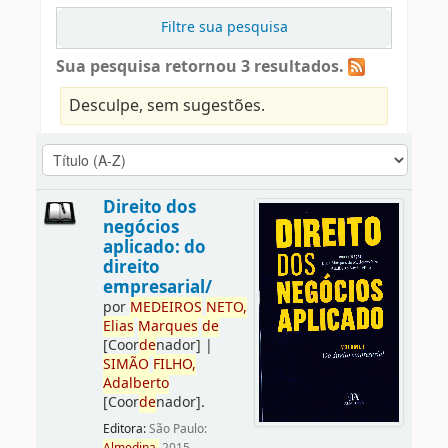
Filtre sua pesquisa
Sua pesquisa retornou 3 resultados.
Desculpe, sem sugestões.
Direito dos
negócios
aplicado: do
direito
empresarial/
por
ME
DE
IROS
NETO,
Elias
Marques
de
[Coor
de
nador]
|
SIMÃO
FILHO,
Adalberto
[Coor
de
nador]
.
Editora:
São Paulo: