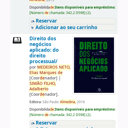
Almedina,
2015
Disponibilida
de
:
Itens disponíveis para empréstimo:
[
Número
de
chamada:
342.2 D598
]
(2).
Reservar
Adicionar ao seu carrinho
Direito dos
negócios
aplicado: do
direito
processual/
por
ME
DE
IROS
NETO,
Elias
Marques
de
[Coor
de
nador]
|
SIMÃO
FILHO,
Adalberto
[Coor
de
nador]
.
Editora:
São Paulo:
Almedina,
2016
Disponibilida
de
:
Itens disponíveis para empréstimo:
[
Número
de
chamada:
342.2 D598
]
(2).
Reservar