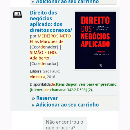
Adicionar ao seu carrinho
Direito dos
negócios
aplicado: dos
direitos conexos/
por
ME
DE
IROS
NETO,
Elias
Marques
de
[Coor
de
nador]
|
SIMÃO
FILHO,
Adalberto
[Coor
de
nador]
.
Editora:
São Paulo:
Almedina,
2016
Disponibilida
de
:
Itens disponíveis para empréstimo:
[
Número
de
chamada:
342.2 D598
]
(2).
Reservar
Adicionar ao seu carrinho
Não encontrou o
que procura?