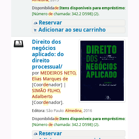
Almedina,
2015
Disponibilida
de
:
Itens disponíveis para empréstimo:
[
Número
de
chamada:
342.2 D598
]
(2).
Reservar
Adicionar ao seu carrinho
Direito dos
negócios
aplicado: do
direito
processual/
por
ME
DE
IROS
NETO,
Elias
Marques
de
[Coor
de
nador]
|
SIMÃO
FILHO,
Adalberto
[Coor
de
nador]
.
Editora:
São Paulo:
Almedina,
2016
Disponibilida
de
:
Itens disponíveis para empréstimo:
[
Número
de
chamada:
342.2 D598
]
(2).
Reservar