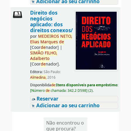
Adicionar ao seu carrinho
Direito dos
negócios
aplicado: dos
direitos conexos/
por
ME
DE
IROS
NETO,
Elias
Marques
de
[Coor
de
nador]
|
SIMÃO
FILHO,
Adalberto
[Coor
de
nador]
.
Editora:
São Paulo:
Almedina,
2016
Disponibilida
de
:
Itens disponíveis para empréstimo:
[
Número
de
chamada:
342.2 D598
]
(2).
Reservar
Adicionar ao seu carrinho
Não encontrou o
que procura?