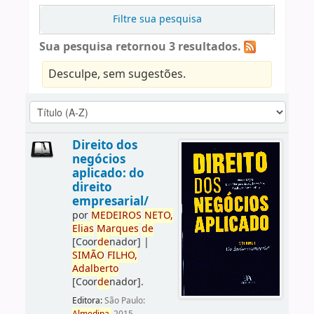
Filtre sua pesquisa
Sua pesquisa retornou 3 resultados.
Desculpe, sem sugestões.
Direito dos
negócios
aplicado: do
direito
empresarial/
por
ME
DE
IROS
NETO,
Elias
Marques
de
[Coor
de
nador]
|
SIMÃO
FILHO,
Adalberto
[Coor
de
nador]
.
Editora:
São Paulo: