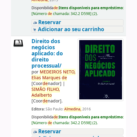
Almedina,
2015
Disponibilida
de
:
Itens disponíveis para empréstimo:
[
Número
de
chamada:
342.2 D598
]
(2).
Reservar
Adicionar ao seu carrinho
Direito dos
negócios
aplicado: do
direito
processual/
por
ME
DE
IROS
NETO,
Elias
Marques
de
[Coor
de
nador]
|
SIMÃO
FILHO,
Adalberto
[Coor
de
nador]
.
Editora:
São Paulo:
Almedina,
2016
Disponibilida
de
:
Itens disponíveis para empréstimo:
[
Número
de
chamada:
342.2 D598
]
(2).
Reservar