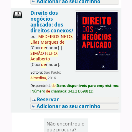
Adicionar ao seu carrinho
Direito dos
negócios
aplicado: dos
direitos conexos/
por
ME
DE
IROS
NETO,
Elias
Marques
de
[Coor
de
nador]
|
SIMÃO
FILHO,
Adalberto
[Coor
de
nador]
.
Editora:
São Paulo:
Almedina,
2016
Disponibilida
de
:
Itens disponíveis para empréstimo:
[
Número
de
chamada:
342.2 D598
]
(2).
Reservar
Adicionar ao seu carrinho
Não encontrou o
que procura?