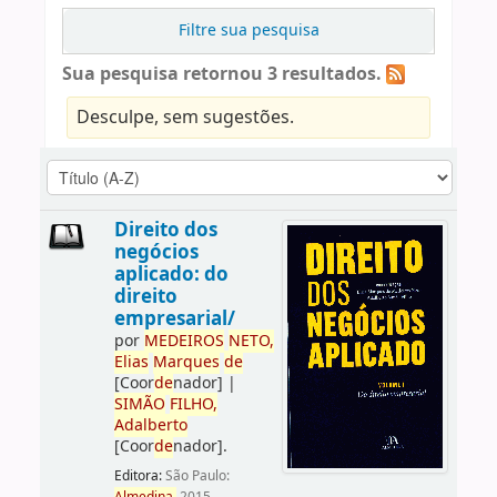
Filtre sua pesquisa
Sua pesquisa retornou 3 resultados.
Desculpe, sem sugestões.
Direito dos
negócios
aplicado: do
direito
empresarial/
por
ME
DE
IROS
NETO,
Elias
Marques
de
[Coor
de
nador]
|
SIMÃO
FILHO,
Adalberto
[Coor
de
nador]
.
Editora:
São Paulo: