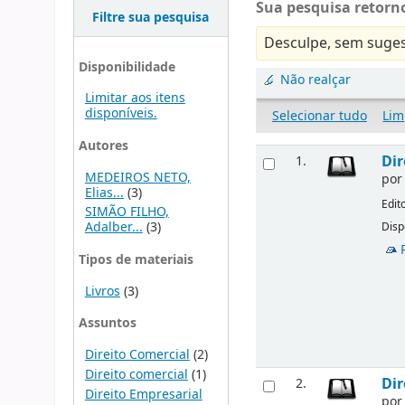
Sua pesquisa retorno
Filtre sua pesquisa
Desculpe, sem suges
Disponibilidade
Não realçar
Limitar aos itens
disponíveis.
Selecionar tudo
Lim
Autores
Dir
1.
MEDEIROS NETO,
po
Elias...
(3)
Edit
SIMÃO FILHO,
Adalber...
(3)
Disp
Tipos de materiais
Livros
(3)
Assuntos
Direito Comercial
(2)
Direito comercial
(1)
Dir
2.
Direito Empresarial
po