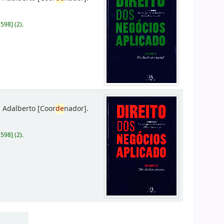
D598
]
(2).
 Adalberto
[Coor
de
nador]
.
D598
]
(2).