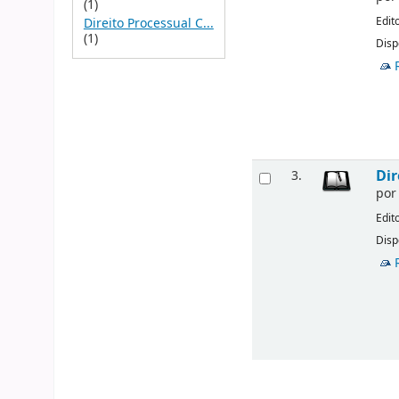
(1)
Edit
Direito Processual C...
(1)
Disp
Dir
3.
po
Edit
Disp