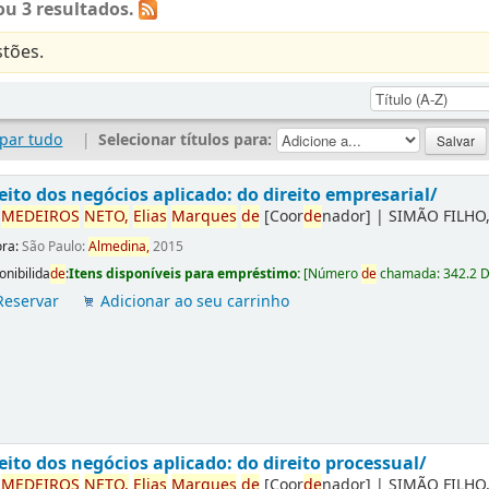
u 3 resultados.
tões.
par tudo
|
Selecionar títulos para:
eito dos negócios aplicado: do direito empresarial/
r
ME
DE
IROS
NETO,
Elias
Marques
de
[Coor
de
nador]
|
SIMÃO FILHO,
ora:
São Paulo:
Almedina,
2015
onibilida
de
:
Itens disponíveis para empréstimo:
[
Número
de
chamada:
342.2 
Reservar
Adicionar ao seu carrinho
eito dos negócios aplicado: do direito processual/
r
ME
DE
IROS
NETO,
Elias
Marques
de
[Coor
de
nador]
|
SIMÃO FILHO,