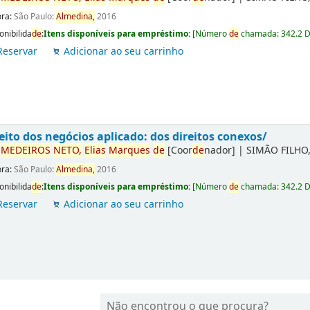
ora:
São Paulo:
Almedina,
2016
onibilida
de
:
Itens disponíveis para empréstimo:
[
Número
de
chamada:
342.2 
Reservar
Adicionar ao seu carrinho
eito dos negócios aplicado: dos direitos conexos/
r
ME
DE
IROS
NETO,
Elias
Marques
de
[Coor
de
nador]
|
SIMÃO FILHO,
ora:
São Paulo:
Almedina,
2016
onibilida
de
:
Itens disponíveis para empréstimo:
[
Número
de
chamada:
342.2 
Reservar
Adicionar ao seu carrinho
Não encontrou o que procura?