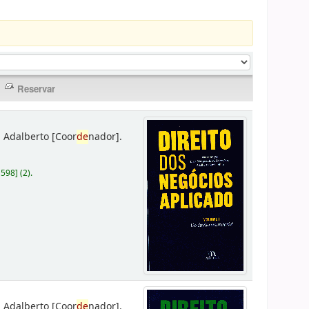
 Adalberto
[Coor
de
nador]
.
D598
]
(2).
 Adalberto
[Coor
de
nador]
.