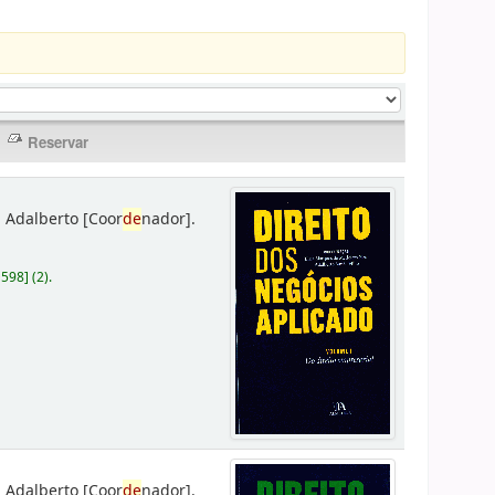
 Adalberto
[Coor
de
nador]
.
D598
]
(2).
 Adalberto
[Coor
de
nador]
.