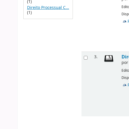
(1)
Edit
Direito Processual C...
(1)
Disp
Dir
3.
po
Edit
Disp