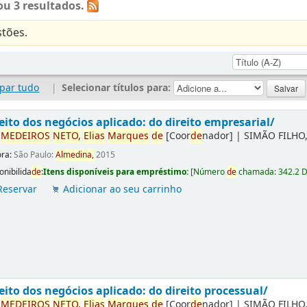
u 3 resultados.
tões.
par tudo
|
Selecionar títulos para:
eito dos negócios aplicado: do direito empresarial/
r
ME
DE
IROS
NETO,
Elias
Marques
de
[Coor
de
nador]
|
SIMÃO FILHO,
ora:
São Paulo:
Almedina,
2015
onibilida
de
:
Itens disponíveis para empréstimo:
[
Número
de
chamada:
342.2 
Reservar
Adicionar ao seu carrinho
eito dos negócios aplicado: do direito processual/
r
ME
DE
IROS
NETO,
Elias
Marques
de
[Coor
de
nador]
|
SIMÃO FILHO,