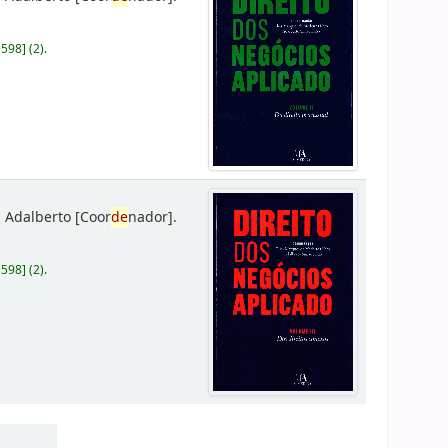
D598
]
(2).
 Adalberto
[Coor
de
nador]
.
D598
]
(2).