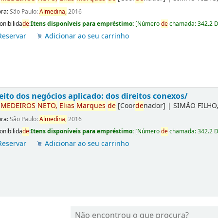
ora:
São Paulo:
Almedina,
2016
onibilida
de
:
Itens disponíveis para empréstimo:
[
Número
de
chamada:
342.2 
Reservar
Adicionar ao seu carrinho
eito dos negócios aplicado: dos direitos conexos/
r
ME
DE
IROS
NETO,
Elias
Marques
de
[Coor
de
nador]
|
SIMÃO FILHO,
ora:
São Paulo:
Almedina,
2016
onibilida
de
:
Itens disponíveis para empréstimo:
[
Número
de
chamada:
342.2 
Reservar
Adicionar ao seu carrinho
Não encontrou o que procura?