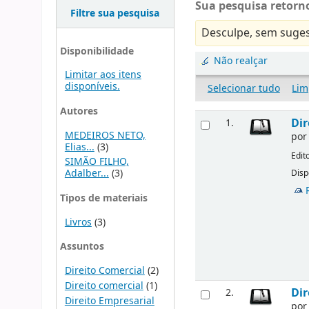
Sua pesquisa retorno
Filtre sua pesquisa
Desculpe, sem suges
Disponibilidade
Não realçar
Limitar aos itens
disponíveis.
Selecionar tudo
Lim
Autores
Dir
1.
MEDEIROS NETO,
po
Elias...
(3)
Edit
SIMÃO FILHO,
Adalber...
(3)
Disp
Tipos de materiais
Livros
(3)
Assuntos
Direito Comercial
(2)
Direito comercial
(1)
Dir
2.
Direito Empresarial
po