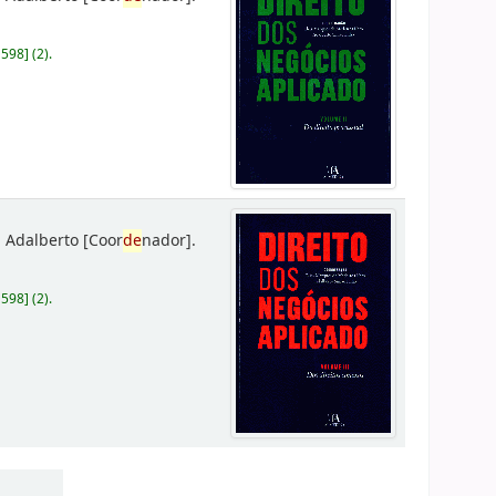
D598
]
(2).
 Adalberto
[Coor
de
nador]
.
D598
]
(2).