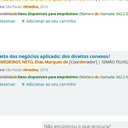
ora:
São Paulo:
Almedina,
2016
onibilida
de
:
Itens disponíveis para empréstimo:
[
Número
de
chamada:
342.2 
Reservar
Adicionar ao seu carrinho
eito dos negócios aplicado: dos direitos conexos/
r
ME
DE
IROS
NETO,
Elias
Marques
de
[Coor
de
nador]
|
SIMÃO FILHO,
ora:
São Paulo:
Almedina,
2016
onibilida
de
:
Itens disponíveis para empréstimo:
[
Número
de
chamada:
342.2 
Reservar
Adicionar ao seu carrinho
Não encontrou o que procura?