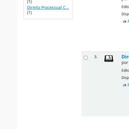
(1)
Edit
Direito Processual C...
(1)
Disp
Dir
3.
po
Edit
Disp