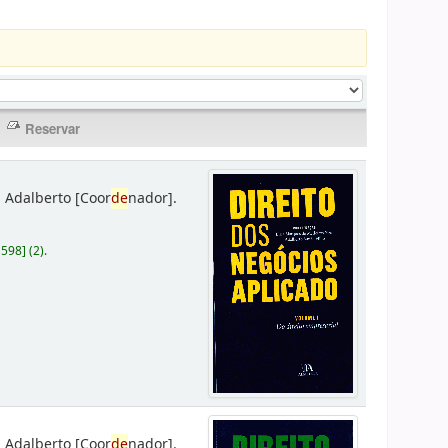
 Adalberto
[Coor
de
nador]
.
D598
]
(2).
 Adalberto
[Coor
de
nador]
.