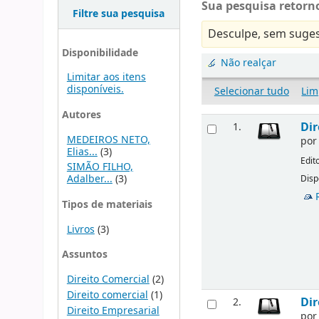
Sua pesquisa retorno
Filtre sua pesquisa
Desculpe, sem suges
Disponibilidade
Não realçar
Limitar aos itens
disponíveis.
Selecionar tudo
Lim
Autores
Dir
1.
MEDEIROS NETO,
po
Elias...
(3)
Edit
SIMÃO FILHO,
Adalber...
(3)
Disp
Tipos de materiais
Livros
(3)
Assuntos
Direito Comercial
(2)
Direito comercial
(1)
Dir
2.
Direito Empresarial
po