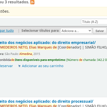
u 3 resultados.
tões.
par tudo
|
Selecionar títulos para:
eito dos negócios aplicado: do direito empresarial/
r
ME
DE
IROS
NETO,
Elias
Marques
de
[Coor
de
nador]
|
SIMÃO FILHO,
ora:
São Paulo:
Almedina,
2015
onibilida
de
:
Itens disponíveis para empréstimo:
[
Número
de
chamada:
342.2 
Reservar
Adicionar ao seu carrinho
eito dos negócios aplicado: do direito processual/
r
ME
DE
IROS
NETO,
Elias
Marques
de
[Coor
de
nador]
|
SIMÃO FILHO,