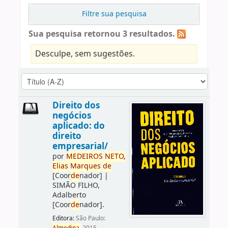
Filtre sua pesquisa
Sua pesquisa retornou 3 resultados.
Desculpe, sem sugestões.
Direito dos
negócios
aplicado: do
direito
empresarial/
por
ME
DE
IROS
NETO,
Elias
Marques
de
[Coor
de
nador]
|
SIMÃO FILHO,
Adalberto
[Coor
de
nador]
.
Editora:
São Paulo: