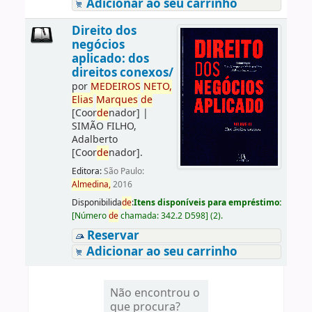
Adicionar ao seu carrinho
Direito dos
negócios
aplicado: dos
direitos conexos/
por
ME
DE
IROS
NETO,
Elias
Marques
de
[Coor
de
nador]
|
SIMÃO FILHO,
Adalberto
[Coor
de
nador]
.
Editora:
São Paulo:
Almedina,
2016
Disponibilida
de
:
Itens disponíveis para empréstimo:
[
Número
de
chamada:
342.2 D598
]
(2).
Reservar
Adicionar ao seu carrinho
Não encontrou o
que procura?