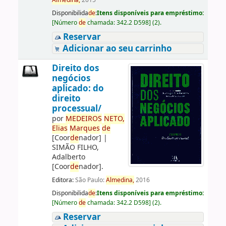
Almedina,
2015
Disponibilida
de
:
Itens disponíveis para empréstimo:
[
Número
de
chamada:
342.2 D598
]
(2).
Reservar
Adicionar ao seu carrinho
Direito dos
negócios
aplicado: do
direito
processual/
por
ME
DE
IROS
NETO,
Elias
Marques
de
[Coor
de
nador]
|
SIMÃO FILHO,
Adalberto
[Coor
de
nador]
.
Editora:
São Paulo:
Almedina,
2016
Disponibilida
de
:
Itens disponíveis para empréstimo:
[
Número
de
chamada:
342.2 D598
]
(2).
Reservar