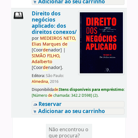
Adicionar ao seu carrinho
Direito dos
negócios
aplicado: dos
direitos conexos/
por
ME
DE
IROS
NETO,
Elias
Marques
de
[Coor
de
nador]
|
SIMÃO
FILHO,
Adalberto
[Coor
de
nador]
.
Editora:
São Paulo:
Almedina,
2016
Disponibilida
de
:
Itens disponíveis para empréstimo:
[
Número
de
chamada:
342.2 D598
]
(2).
Reservar
Adicionar ao seu carrinho
Não encontrou o
que procura?