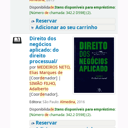
Almedina,
2015
Disponibilida
de
:
Itens disponíveis para empréstimo:
[
Número
de
chamada:
342.2 D598
]
(2).
Reservar
Adicionar ao seu carrinho
Direito dos
negócios
aplicado: do
direito
processual/
por
ME
DE
IROS
NETO,
Elias
Marques
de
[Coor
de
nador]
|
SIMÃO
FILHO,
Adalberto
[Coor
de
nador]
.
Editora:
São Paulo:
Almedina,
2016
Disponibilida
de
:
Itens disponíveis para empréstimo:
[
Número
de
chamada:
342.2 D598
]
(2).
Reservar