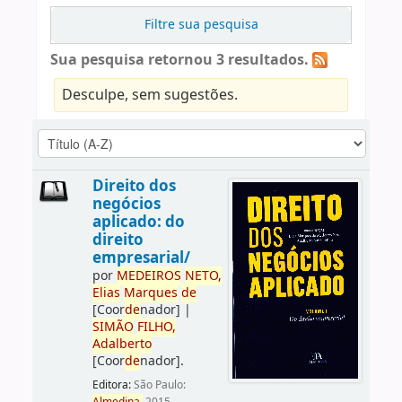
Filtre sua pesquisa
Sua pesquisa retornou 3 resultados.
Desculpe, sem sugestões.
Direito dos
negócios
aplicado: do
direito
empresarial/
por
ME
DE
IROS
NETO,
Elias
Marques
de
[Coor
de
nador]
|
SIMÃO
FILHO,
Adalberto
[Coor
de
nador]
.
Editora:
São Paulo: