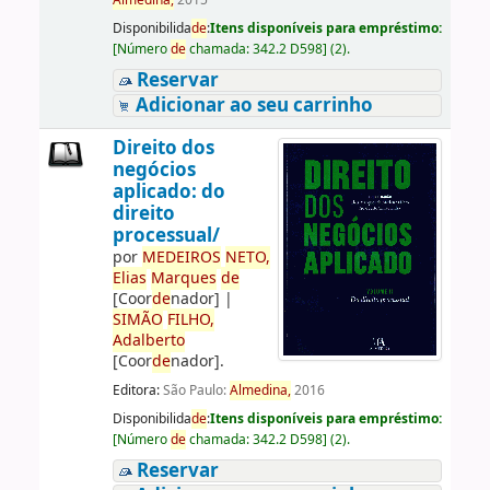
Almedina,
2015
Disponibilida
de
:
Itens disponíveis para empréstimo:
[
Número
de
chamada:
342.2 D598
]
(2).
Reservar
Adicionar ao seu carrinho
Direito dos
negócios
aplicado: do
direito
processual/
por
ME
DE
IROS
NETO,
Elias
Marques
de
[Coor
de
nador]
|
SIMÃO
FILHO,
Adalberto
[Coor
de
nador]
.
Editora:
São Paulo:
Almedina,
2016
Disponibilida
de
:
Itens disponíveis para empréstimo:
[
Número
de
chamada:
342.2 D598
]
(2).
Reservar