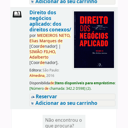
Adicionar ao seu carrinho
Direito dos
negócios
aplicado: dos
direitos conexos/
por
ME
DE
IROS
NETO,
Elias
Marques
de
[Coor
de
nador]
|
SIMÃO
FILHO,
Adalberto
[Coor
de
nador]
.
Editora:
São Paulo:
Almedina,
2016
Disponibilida
de
:
Itens disponíveis para empréstimo:
[
Número
de
chamada:
342.2 D598
]
(2).
Reservar
Adicionar ao seu carrinho
Não encontrou o
que procura?