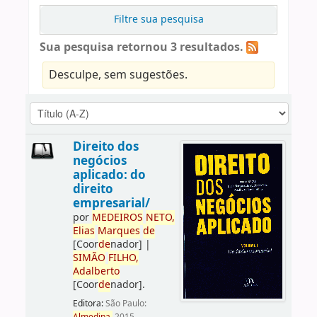
Filtre sua pesquisa
Sua pesquisa retornou 3 resultados.
Desculpe, sem sugestões.
Direito dos
negócios
aplicado: do
direito
empresarial/
por
ME
DE
IROS
NETO,
Elias
Marques
de
[Coor
de
nador]
|
SIMÃO
FILHO,
Adalberto
[Coor
de
nador]
.
Editora:
São Paulo: