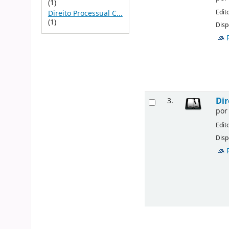
(1)
Edit
Direito Processual C...
(1)
Disp
Dir
3.
po
Edit
Disp