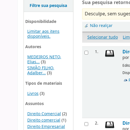
Sua pesquisa retorno
Filtre sua pesquisa
Desculpe, sem suges
Disponibilidade
Não realçar
Limitar aos itens
disponíveis.
Selecionar tudo
Lim
Autores
Dir
1.
MEDEIROS NETO,
po
Elias...
(3)
Edit
SIMÃO FILHO,
Adalber...
(3)
Disp
Tipos de materiais
Livros
(3)
Assuntos
Direito Comercial
(2)
Direito comercial
(1)
Dir
2.
Direito Empresarial
po