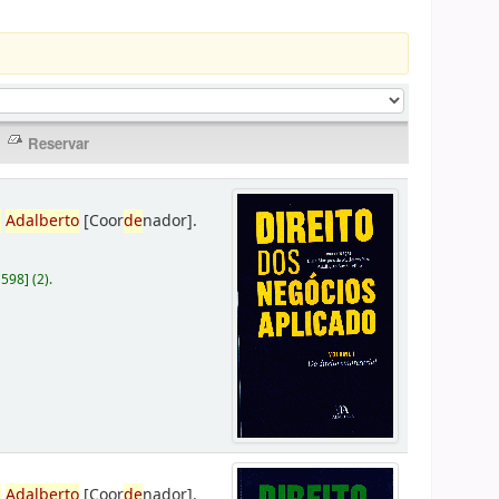
,
Adalberto
[Coor
de
nador]
.
D598
]
(2).
,
Adalberto
[Coor
de
nador]
.