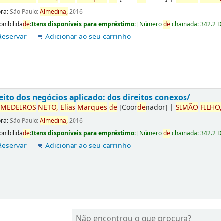
ora:
São Paulo:
Almedina,
2016
onibilida
de
:
Itens disponíveis para empréstimo:
[
Número
de
chamada:
342.2 
Reservar
Adicionar ao seu carrinho
eito dos negócios aplicado: dos direitos conexos/
r
ME
DE
IROS
NETO,
Elias
Marques
de
[Coor
de
nador]
|
SIMÃO
FILHO
ora:
São Paulo:
Almedina,
2016
onibilida
de
:
Itens disponíveis para empréstimo:
[
Número
de
chamada:
342.2 
Reservar
Adicionar ao seu carrinho
Não encontrou o que procura?