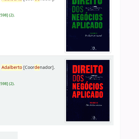
D598
]
(2).
,
Adalberto
[Coor
de
nador]
.
D598
]
(2).