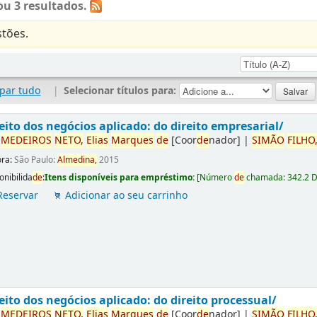
u 3 resultados.
tões.
par tudo
|
Selecionar títulos para:
eito dos negócios aplicado: do direito empresarial/
r
ME
DE
IROS
NETO,
Elias
Marques
de
[Coor
de
nador]
|
SIMÃO
FILHO
ora:
São Paulo:
Almedina,
2015
onibilida
de
:
Itens disponíveis para empréstimo:
[
Número
de
chamada:
342.2 
Reservar
Adicionar ao seu carrinho
eito dos negócios aplicado: do direito processual/
r
ME
DE
IROS
NETO,
Elias
Marques
de
[Coor
de
nador]
|
SIMÃO
FILHO