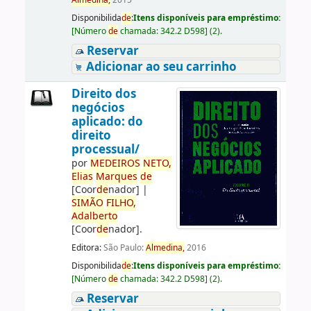
Almedina,
2015
Disponibilida
de
:
Itens disponíveis para empréstimo:
[
Número
de
chamada:
342.2 D598
]
(2).
Reservar
Adicionar ao seu carrinho
Direito dos
negócios
aplicado: do
direito
processual/
por
ME
DE
IROS
NETO,
Elias
Marques
de
[Coor
de
nador]
|
SIMÃO
FILHO,
Adalberto
[Coor
de
nador]
.
Editora:
São Paulo:
Almedina,
2016
Disponibilida
de
:
Itens disponíveis para empréstimo:
[
Número
de
chamada:
342.2 D598
]
(2).
Reservar