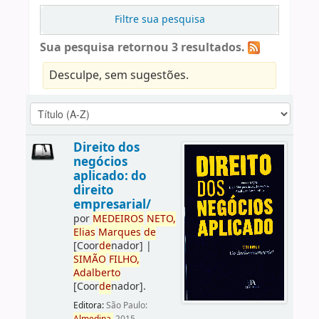
Filtre sua pesquisa
Sua pesquisa retornou 3 resultados.
Desculpe, sem sugestões.
Direito dos
negócios
aplicado: do
direito
empresarial/
por
ME
DE
IROS
NETO,
Elias
Marques
de
[Coor
de
nador]
|
SIMÃO
FILHO,
Adalberto
[Coor
de
nador]
.
Editora:
São Paulo: