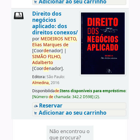
Adicionar ao seu carrinho
Direito dos
negócios
aplicado: dos
direitos conexos/
por
ME
DE
IROS
NETO,
Elias
Marques
de
[Coor
de
nador]
|
SIMÃO
FILHO,
Adalberto
[Coor
de
nador]
.
Editora:
São Paulo:
Almedina,
2016
Disponibilida
de
:
Itens disponíveis para empréstimo:
[
Número
de
chamada:
342.2 D598
]
(2).
Reservar
Adicionar ao seu carrinho
Não encontrou o
que procura?