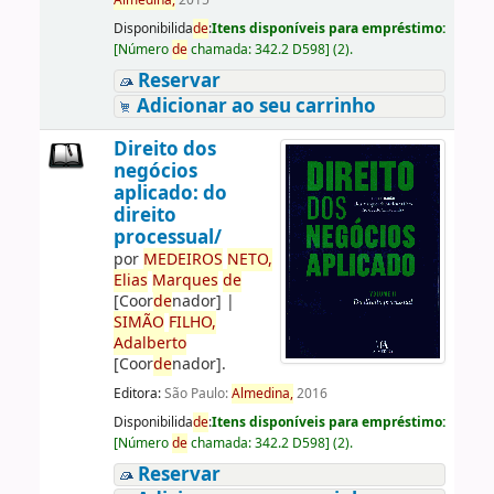
Almedina,
2015
Disponibilida
de
:
Itens disponíveis para empréstimo:
[
Número
de
chamada:
342.2 D598
]
(2).
Reservar
Adicionar ao seu carrinho
Direito dos
negócios
aplicado: do
direito
processual/
por
ME
DE
IROS
NETO,
Elias
Marques
de
[Coor
de
nador]
|
SIMÃO
FILHO,
Adalberto
[Coor
de
nador]
.
Editora:
São Paulo:
Almedina,
2016
Disponibilida
de
:
Itens disponíveis para empréstimo:
[
Número
de
chamada:
342.2 D598
]
(2).
Reservar