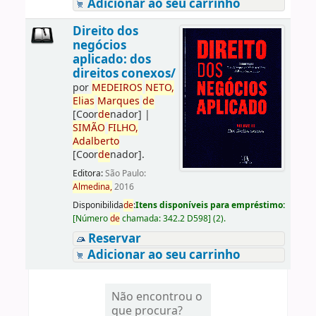
Adicionar ao seu carrinho
Direito dos
negócios
aplicado: dos
direitos conexos/
por
ME
DE
IROS
NETO,
Elias
Marques
de
[Coor
de
nador]
|
SIMÃO
FILHO,
Adalberto
[Coor
de
nador]
.
Editora:
São Paulo:
Almedina,
2016
Disponibilida
de
:
Itens disponíveis para empréstimo:
[
Número
de
chamada:
342.2 D598
]
(2).
Reservar
Adicionar ao seu carrinho
Não encontrou o
que procura?