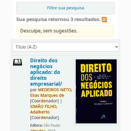
Filtre sua pesquisa
Sua pesquisa retornou 3 resultados.
Desculpe, sem sugestões.
Direito dos
negócios
aplicado: do
direito
empresarial/
por
ME
DE
IROS
NETO,
Elias
Marques
de
[Coor
de
nador]
|
SIMÃO
FILHO,
Adalberto
[Coor
de
nador]
.
Editora:
São Paulo: