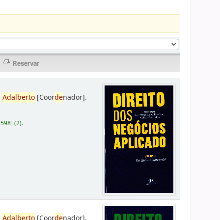
,
Adalberto
[Coor
de
nador]
.
D598
]
(2).
,
Adalberto
[Coor
de
nador]
.