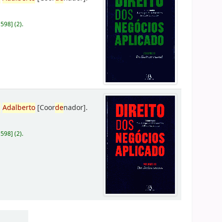
D598
]
(2).
,
Adalberto
[Coor
de
nador]
.
D598
]
(2).