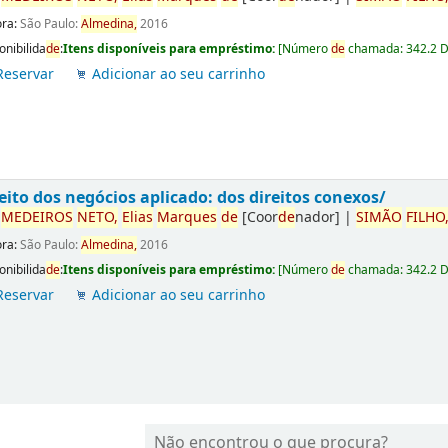
ora:
São Paulo:
Almedina,
2016
onibilida
de
:
Itens disponíveis para empréstimo:
[
Número
de
chamada:
342.2 
Reservar
Adicionar ao seu carrinho
eito dos negócios aplicado: dos direitos conexos/
r
ME
DE
IROS
NETO,
Elias
Marques
de
[Coor
de
nador]
|
SIMÃO
FILHO
ora:
São Paulo:
Almedina,
2016
onibilida
de
:
Itens disponíveis para empréstimo:
[
Número
de
chamada:
342.2 
Reservar
Adicionar ao seu carrinho
Não encontrou o que procura?