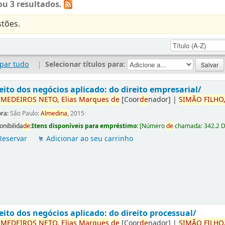
u 3 resultados.
tões.
par tudo
|
Selecionar títulos para:
eito dos negócios aplicado: do direito empresarial/
r
ME
DE
IROS
NETO,
Elias
Marques
de
[Coor
de
nador]
|
SIMÃO
FILHO
ora:
São Paulo:
Almedina,
2015
onibilida
de
:
Itens disponíveis para empréstimo:
[
Número
de
chamada:
342.2 
Reservar
Adicionar ao seu carrinho
eito dos negócios aplicado: do direito processual/
r
ME
DE
IROS
NETO,
Elias
Marques
de
[Coor
de
nador]
|
SIMÃO
FILHO