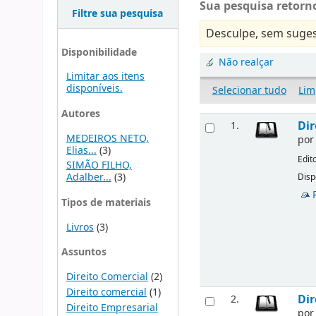
Sua pesquisa retorno
Filtre sua pesquisa
Desculpe, sem suges
Disponibilidade
Não realçar
Limitar aos itens
disponíveis.
Selecionar tudo
Lim
Autores
Dir
1.
MEDEIROS NETO,
po
Elias...
(3)
Edit
SIMÃO FILHO,
Adalber...
(3)
Disp
Tipos de materiais
Livros
(3)
Assuntos
Direito Comercial
(2)
Direito comercial
(1)
Dir
2.
Direito Empresarial
po