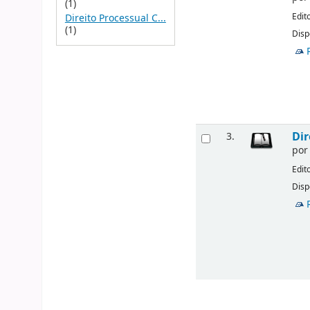
(1)
Edit
Direito Processual C...
(1)
Disp
Dir
3.
po
Edit
Disp