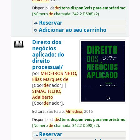
Almedina,
2015
Disponibilida
de
:
Itens disponíveis para empréstimo:
[
Número
de
chamada:
342.2 D598
]
(2).
Reservar
Adicionar ao seu carrinho
Direito dos
negócios
aplicado: do
direito
processual/
por
ME
DE
IROS
NETO,
Elias
Marques
de
[Coor
de
nador]
|
SIMÃO
FILHO,
Adalberto
[Coor
de
nador]
.
Editora:
São Paulo:
Almedina,
2016
Disponibilida
de
:
Itens disponíveis para empréstimo:
[
Número
de
chamada:
342.2 D598
]
(2).
Reservar