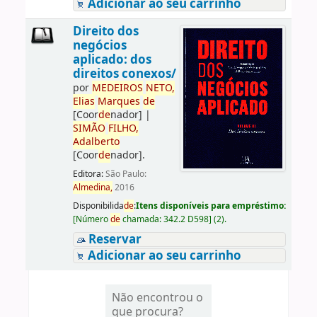
Adicionar ao seu carrinho
Direito dos
negócios
aplicado: dos
direitos conexos/
por
ME
DE
IROS
NETO,
Elias
Marques
de
[Coor
de
nador]
|
SIMÃO
FILHO,
Adalberto
[Coor
de
nador]
.
Editora:
São Paulo:
Almedina,
2016
Disponibilida
de
:
Itens disponíveis para empréstimo:
[
Número
de
chamada:
342.2 D598
]
(2).
Reservar
Adicionar ao seu carrinho
Não encontrou o
que procura?