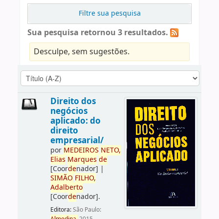
Filtre sua pesquisa
Sua pesquisa retornou 3 resultados.
Desculpe, sem sugestões.
Direito dos
negócios
aplicado: do
direito
empresarial/
por
ME
DE
IROS
NETO,
Elias
Marques
de
[Coor
de
nador]
|
SIMÃO
FILHO,
Adalberto
[Coor
de
nador]
.
Editora:
São Paulo: