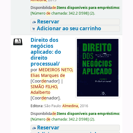
Almedina,
2015
Disponibilida
de
:
Itens disponíveis para empréstimo:
[
Número
de
chamada:
342.2 D598
]
(2).
Reservar
Adicionar ao seu carrinho
Direito dos
negócios
aplicado: do
direito
processual/
por
ME
DE
IROS
NETO,
Elias
Marques
de
[Coor
de
nador]
|
SIMÃO
FILHO,
Adalberto
[Coor
de
nador]
.
Editora:
São Paulo:
Almedina,
2016
Disponibilida
de
:
Itens disponíveis para empréstimo:
[
Número
de
chamada:
342.2 D598
]
(2).
Reservar