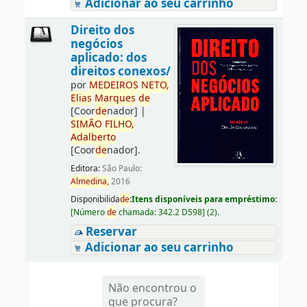
Adicionar ao seu carrinho
Direito dos
negócios
aplicado: dos
direitos conexos/
por
ME
DE
IROS
NETO,
Elias
Marques
de
[Coor
de
nador]
|
SIMÃO
FILHO,
Adalberto
[Coor
de
nador]
.
Editora:
São Paulo:
Almedina,
2016
Disponibilida
de
:
Itens disponíveis para empréstimo:
[
Número
de
chamada:
342.2 D598
]
(2).
Reservar
Adicionar ao seu carrinho
Não encontrou o
que procura?