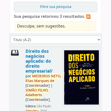
Filtre sua pesquisa
Sua pesquisa retornou 3 resultados.
Desculpe, sem sugestões.
Direito dos
negócios
aplicado: do
direito
empresarial/
por
ME
DE
IROS
NETO,
Elias
Marques
de
[Coor
de
nador]
|
SIMÃO
FILHO,
Adalberto
[Coor
de
nador]
.
Editora:
São Paulo: