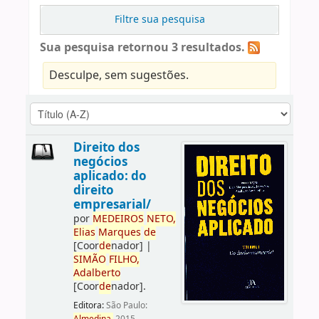
Filtre sua pesquisa
Sua pesquisa retornou 3 resultados.
Desculpe, sem sugestões.
Direito dos
negócios
aplicado: do
direito
empresarial/
por
ME
DE
IROS
NETO,
Elias
Marques
de
[Coor
de
nador]
|
SIMÃO
FILHO,
Adalberto
[Coor
de
nador]
.
Editora:
São Paulo: