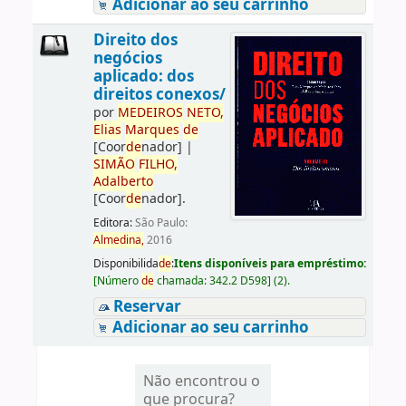
Adicionar ao seu carrinho
Direito dos
negócios
aplicado: dos
direitos conexos/
por
ME
DE
IROS
NETO,
Elias
Marques
de
[Coor
de
nador]
|
SIMÃO
FILHO,
Adalberto
[Coor
de
nador]
.
Editora:
São Paulo:
Almedina,
2016
Disponibilida
de
:
Itens disponíveis para empréstimo:
[
Número
de
chamada:
342.2 D598
]
(2).
Reservar
Adicionar ao seu carrinho
Não encontrou o
que procura?