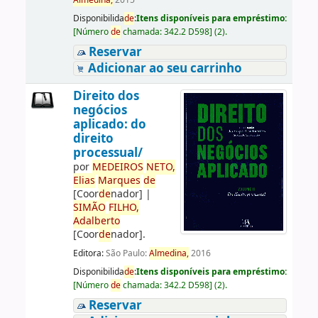
Almedina,
2015
Disponibilida
de
:
Itens disponíveis para empréstimo:
[
Número
de
chamada:
342.2 D598
]
(2).
Reservar
Adicionar ao seu carrinho
Direito dos
negócios
aplicado: do
direito
processual/
por
ME
DE
IROS
NETO,
Elias
Marques
de
[Coor
de
nador]
|
SIMÃO
FILHO,
Adalberto
[Coor
de
nador]
.
Editora:
São Paulo:
Almedina,
2016
Disponibilida
de
:
Itens disponíveis para empréstimo:
[
Número
de
chamada:
342.2 D598
]
(2).
Reservar