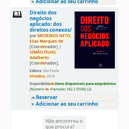
Adicionar ao seu carrinho
Direito dos
negócios
aplicado: dos
direitos conexos/
por
ME
DE
IROS
NETO,
Elias
Marques
de
[Coor
de
nador]
|
SIMÃO
FILHO,
Adalberto
[Coor
de
nador]
.
Editora:
São Paulo:
Almedina,
2016
Disponibilida
de
:
Itens disponíveis para empréstimo:
[
Número
de
chamada:
342.2 D598
]
(2).
Reservar
Adicionar ao seu carrinho
Não encontrou o
que procura?