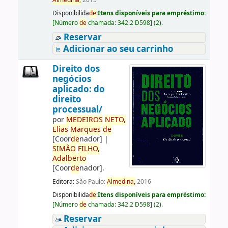
Almedina,
2015
Disponibilida
de
:
Itens disponíveis para empréstimo:
[
Número
de
chamada:
342.2 D598
]
(2).
Reservar
Adicionar ao seu carrinho
Direito dos
negócios
aplicado: do
direito
processual/
por
ME
DE
IROS
NETO,
Elias
Marques
de
[Coor
de
nador]
|
SIMÃO
FILHO,
Adalberto
[Coor
de
nador]
.
Editora:
São Paulo:
Almedina,
2016
Disponibilida
de
:
Itens disponíveis para empréstimo:
[
Número
de
chamada:
342.2 D598
]
(2).
Reservar