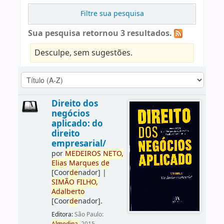
Filtre sua pesquisa
Sua pesquisa retornou 3 resultados.
Desculpe, sem sugestões.
Direito dos
negócios
aplicado: do
direito
empresarial/
por
ME
DE
IROS
NETO,
Elias
Marques
de
[Coor
de
nador]
|
SIMÃO
FILHO,
Adalberto
[Coor
de
nador]
.
Editora:
São Paulo: