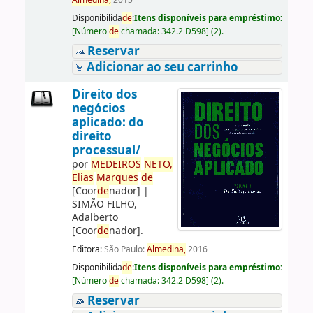
Almedina,
2015
Disponibilida
de
:
Itens disponíveis para empréstimo:
[
Número
de
chamada:
342.2 D598
]
(2).
Reservar
Adicionar ao seu carrinho
Direito dos
negócios
aplicado: do
direito
processual/
por
ME
DE
IROS
NETO,
Elias
Marques
de
[Coor
de
nador]
|
SIMÃO FILHO,
Adalberto
[Coor
de
nador]
.
Editora:
São Paulo:
Almedina,
2016
Disponibilida
de
:
Itens disponíveis para empréstimo:
[
Número
de
chamada:
342.2 D598
]
(2).
Reservar