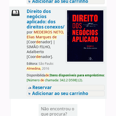
Adicionar ao seu carrinho
Direito dos
negócios
aplicado: dos
direitos conexos/
por
ME
DE
IROS
NETO,
Elias
Marques
de
[Coor
de
nador]
|
SIMÃO FILHO,
Adalberto
[Coor
de
nador]
.
Editora:
São Paulo:
Almedina,
2016
Disponibilida
de
:
Itens disponíveis para empréstimo:
[
Número
de
chamada:
342.2 D598
]
(2).
Reservar
Adicionar ao seu carrinho
Não encontrou o
que procura?