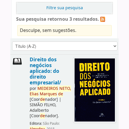
Filtre sua pesquisa
Sua pesquisa retornou 3 resultados.
Desculpe, sem sugestões.
Direito dos
negócios
aplicado: do
direito
empresarial/
por
ME
DE
IROS
NETO,
Elias
Marques
de
[Coor
de
nador]
|
SIMÃO FILHO,
Adalberto
[Coor
de
nador]
.
Editora:
São Paulo: