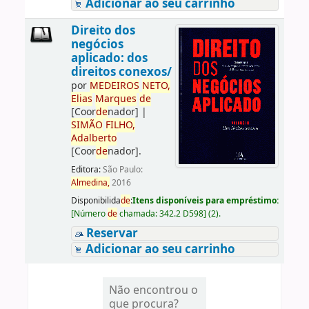
Adicionar ao seu carrinho
Direito dos
negócios
aplicado: dos
direitos conexos/
por
ME
DE
IROS
NETO,
Elias
Marques
de
[Coor
de
nador]
|
SIMÃO
FILHO,
Adalberto
[Coor
de
nador]
.
Editora:
São Paulo:
Almedina,
2016
Disponibilida
de
:
Itens disponíveis para empréstimo:
[
Número
de
chamada:
342.2 D598
]
(2).
Reservar
Adicionar ao seu carrinho
Não encontrou o
que procura?