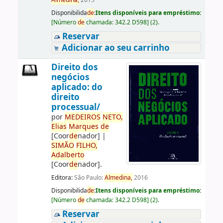
Almedina,
2015
Disponibilida
de
:
Itens disponíveis para empréstimo:
[
Número
de
chamada:
342.2 D598
]
(2).
Reservar
Adicionar ao seu carrinho
Direito dos
negócios
aplicado: do
direito
processual/
por
ME
DE
IROS
NETO,
Elias
Marques
de
[Coor
de
nador]
|
SIMÃO
FILHO,
Adalberto
[Coor
de
nador]
.
Editora:
São Paulo:
Almedina,
2016
Disponibilida
de
:
Itens disponíveis para empréstimo:
[
Número
de
chamada:
342.2 D598
]
(2).
Reservar