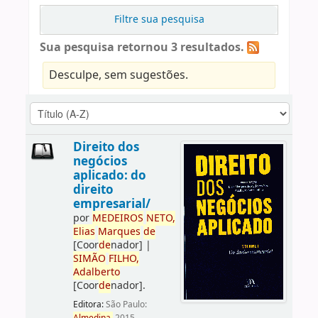
Filtre sua pesquisa
Sua pesquisa retornou 3 resultados.
Desculpe, sem sugestões.
Direito dos
negócios
aplicado: do
direito
empresarial/
por
ME
DE
IROS
NETO,
Elias
Marques
de
[Coor
de
nador]
|
SIMÃO
FILHO,
Adalberto
[Coor
de
nador]
.
Editora:
São Paulo: