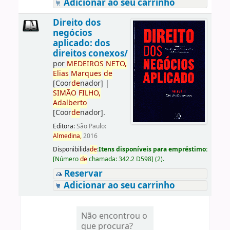
Adicionar ao seu carrinho
Direito dos
negócios
aplicado: dos
direitos conexos/
por
ME
DE
IROS
NETO,
Elias
Marques
de
[Coor
de
nador]
|
SIMÃO
FILHO,
Adalberto
[Coor
de
nador]
.
Editora:
São Paulo:
Almedina,
2016
Disponibilida
de
:
Itens disponíveis para empréstimo:
[
Número
de
chamada:
342.2 D598
]
(2).
Reservar
Adicionar ao seu carrinho
Não encontrou o
que procura?