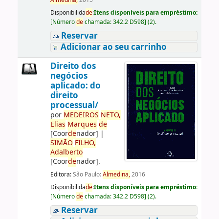
Almedina,
2015
Disponibilida
de
:
Itens disponíveis para empréstimo:
[
Número
de
chamada:
342.2 D598
]
(2).
Reservar
Adicionar ao seu carrinho
Direito dos
negócios
aplicado: do
direito
processual/
por
ME
DE
IROS
NETO,
Elias
Marques
de
[Coor
de
nador]
|
SIMÃO
FILHO,
Adalberto
[Coor
de
nador]
.
Editora:
São Paulo:
Almedina,
2016
Disponibilida
de
:
Itens disponíveis para empréstimo:
[
Número
de
chamada:
342.2 D598
]
(2).
Reservar