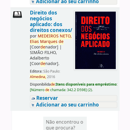
Adicionar ao seu carrinho
Direito dos
negócios
aplicado: dos
direitos conexos/
por
ME
DE
IROS
NETO,
Elias
Marques
de
[Coor
de
nador]
|
SIMÃO FILHO,
Adalberto
[Coor
de
nador]
.
Editora:
São Paulo:
Almedina,
2016
Disponibilida
de
:
Itens disponíveis para empréstimo:
[
Número
de
chamada:
342.2 D598
]
(2).
Reservar
Adicionar ao seu carrinho
Não encontrou o
que procura?