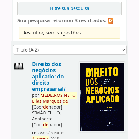
Filtre sua pesquisa
Sua pesquisa retornou 3 resultados.
Desculpe, sem sugestões.
Direito dos
negócios
aplicado: do
direito
empresarial/
por
ME
DE
IROS
NETO,
Elias
Marques
de
[Coor
de
nador]
|
SIMÃO FILHO,
Adalberto
[Coor
de
nador]
.
Editora:
São Paulo: