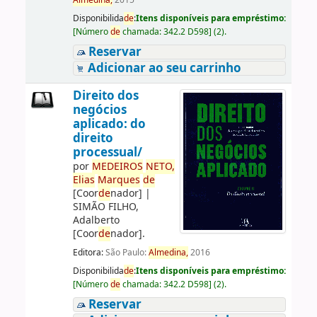
Almedina,
2015
Disponibilida
de
:
Itens disponíveis para empréstimo:
[
Número
de
chamada:
342.2 D598
]
(2).
Reservar
Adicionar ao seu carrinho
Direito dos
negócios
aplicado: do
direito
processual/
por
ME
DE
IROS
NETO,
Elias
Marques
de
[Coor
de
nador]
|
SIMÃO FILHO,
Adalberto
[Coor
de
nador]
.
Editora:
São Paulo:
Almedina,
2016
Disponibilida
de
:
Itens disponíveis para empréstimo:
[
Número
de
chamada:
342.2 D598
]
(2).
Reservar