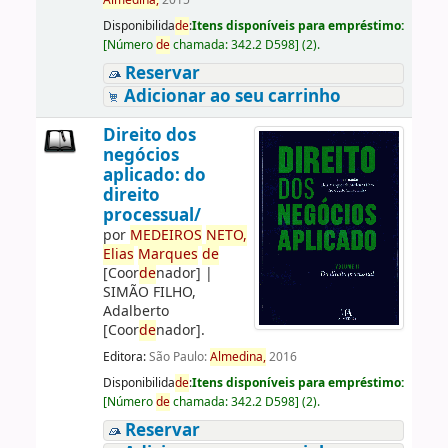
Almedina,
2015
Disponibilida
de
:
Itens disponíveis para empréstimo:
[
Número
de
chamada:
342.2 D598
]
(2).
Reservar
Adicionar ao seu carrinho
Direito dos
negócios
aplicado: do
direito
processual/
por
ME
DE
IROS
NETO,
Elias
Marques
de
[Coor
de
nador]
|
SIMÃO FILHO,
Adalberto
[Coor
de
nador]
.
Editora:
São Paulo:
Almedina,
2016
Disponibilida
de
:
Itens disponíveis para empréstimo:
[
Número
de
chamada:
342.2 D598
]
(2).
Reservar