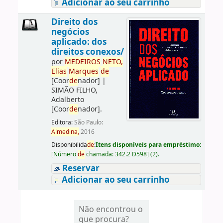
Adicionar ao seu carrinho
Direito dos
negócios
aplicado: dos
direitos conexos/
por
ME
DE
IROS
NETO,
Elias
Marques
de
[Coor
de
nador]
|
SIMÃO FILHO,
Adalberto
[Coor
de
nador]
.
Editora:
São Paulo:
Almedina,
2016
Disponibilida
de
:
Itens disponíveis para empréstimo:
[
Número
de
chamada:
342.2 D598
]
(2).
Reservar
Adicionar ao seu carrinho
Não encontrou o
que procura?