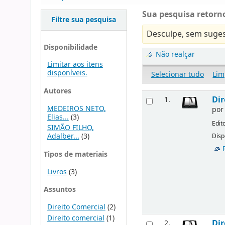
Sua pesquisa retorno
Filtre sua pesquisa
Desculpe, sem suges
Disponibilidade
Não realçar
Limitar aos itens
disponíveis.
Selecionar tudo
Lim
Autores
Dir
1.
MEDEIROS NETO,
po
Elias...
(3)
Edit
SIMÃO FILHO,
Adalber...
(3)
Disp
Tipos de materiais
Livros
(3)
Assuntos
Direito Comercial
(2)
Direito comercial
(1)
Dir
2.