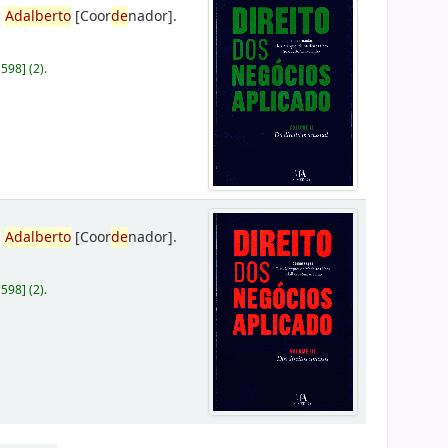
,
Adalberto
[Coor
de
nador]
.
D598
]
(2).
,
Adalberto
[Coor
de
nador]
.
D598
]
(2).