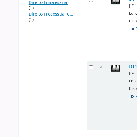
Direito Empresarial
po
(1)
Edit
Direito Processual C...
(1)
Disp
Dir
3.
po
Edit
Disp