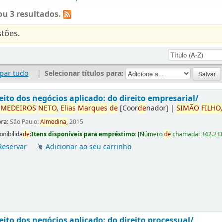
u 3 resultados.
tões.
par tudo
|
Selecionar títulos para:
eito dos negócios aplicado: do direito empresarial/
r
ME
DE
IROS
NETO,
Elias
Marques
de
[Coor
de
nador]
|
SIMÃO
FILHO
ora:
São Paulo:
Almedina,
2015
onibilida
de
:
Itens disponíveis para empréstimo:
[
Número
de
chamada:
342.2 
Reservar
Adicionar ao seu carrinho
eito dos negócios aplicado: do direito processual/