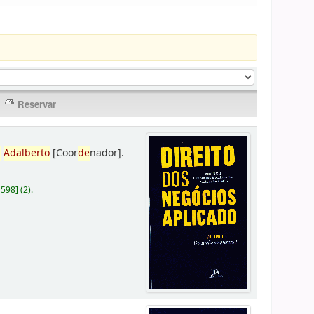
,
Adalberto
[Coor
de
nador]
.
D598
]
(2).