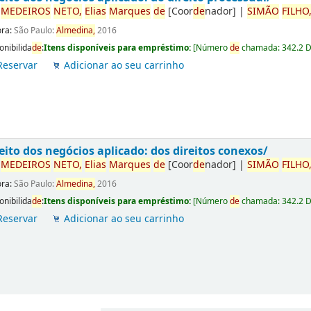
r
ME
DE
IROS
NETO,
Elias
Marques
de
[Coor
de
nador]
|
SIMÃO
FILHO
ora:
São Paulo:
Almedina,
2016
onibilida
de
:
Itens disponíveis para empréstimo:
[
Número
de
chamada:
342.2 
Reservar
Adicionar ao seu carrinho
eito dos negócios aplicado: dos direitos conexos/
r
ME
DE
IROS
NETO,
Elias
Marques
de
[Coor
de
nador]
|
SIMÃO
FILHO
ora:
São Paulo:
Almedina,
2016
onibilida
de
:
Itens disponíveis para empréstimo:
[
Número
de
chamada:
342.2 
Reservar
Adicionar ao seu carrinho