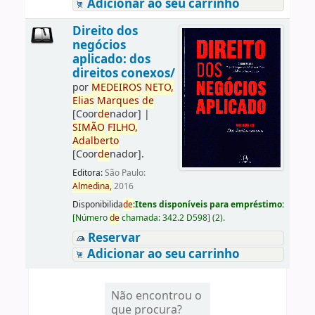
Adicionar ao seu carrinho
Direito dos
negócios
aplicado: dos
direitos conexos/
por
ME
DE
IROS
NETO,
Elias
Marques
de
[Coor
de
nador]
|
SIMÃO
FILHO,
Adalberto
[Coor
de
nador]
.
Editora:
São Paulo:
Almedina,
2016
Disponibilida
de
:
Itens disponíveis para empréstimo:
[
Número
de
chamada:
342.2 D598
]
(2).
Reservar
Adicionar ao seu carrinho
Não encontrou o
que procura?