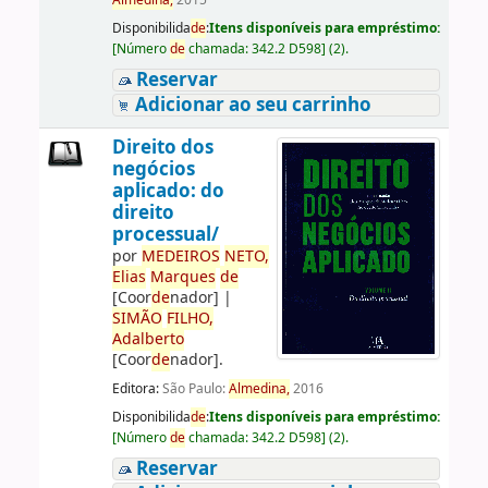
Almedina,
2015
Disponibilida
de
:
Itens disponíveis para empréstimo:
[
Número
de
chamada:
342.2 D598
]
(2).
Reservar
Adicionar ao seu carrinho
Direito dos
negócios
aplicado: do
direito
processual/
por
ME
DE
IROS
NETO,
Elias
Marques
de
[Coor
de
nador]
|
SIMÃO
FILHO,
Adalberto
[Coor
de
nador]
.
Editora:
São Paulo:
Almedina,
2016
Disponibilida
de
:
Itens disponíveis para empréstimo:
[
Número
de
chamada:
342.2 D598
]
(2).
Reservar