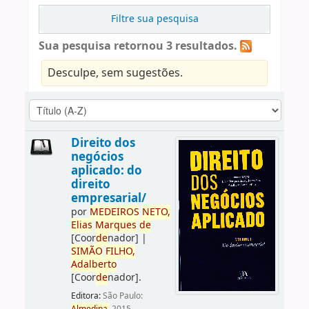
Filtre sua pesquisa
Sua pesquisa retornou 3 resultados.
Desculpe, sem sugestões.
Direito dos
negócios
aplicado: do
direito
empresarial/
por
ME
DE
IROS
NETO,
Elias
Marques
de
[Coor
de
nador]
|
SIMÃO
FILHO,
Adalberto
[Coor
de
nador]
.
Editora:
São Paulo: