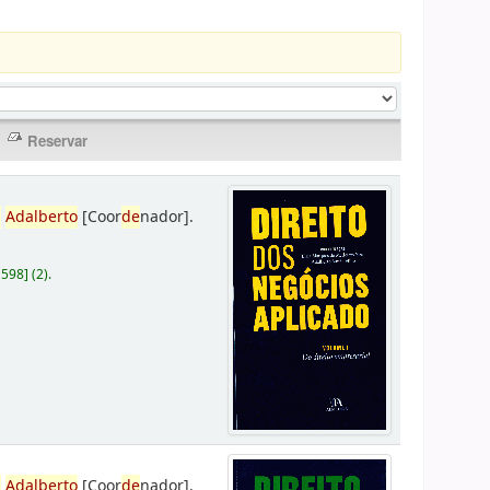
,
Adalberto
[Coor
de
nador]
.
D598
]
(2).
,
Adalberto
[Coor
de
nador]
.