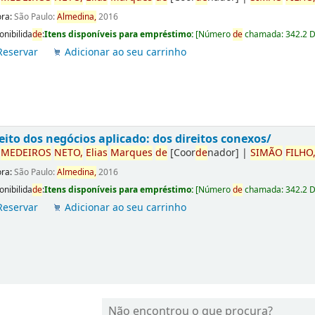
ora:
São Paulo:
Almedina,
2016
onibilida
de
:
Itens disponíveis para empréstimo:
[
Número
de
chamada:
342.2 
Reservar
Adicionar ao seu carrinho
eito dos negócios aplicado: dos direitos conexos/
r
ME
DE
IROS
NETO,
Elias
Marques
de
[Coor
de
nador]
|
SIMÃO
FILHO
ora:
São Paulo:
Almedina,
2016
onibilida
de
:
Itens disponíveis para empréstimo:
[
Número
de
chamada:
342.2 
Reservar
Adicionar ao seu carrinho
Não encontrou o que procura?