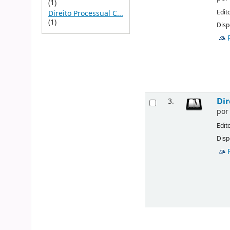
(1)
Edit
Direito Processual C...
(1)
Disp
Dir
3.
po
Edit
Disp