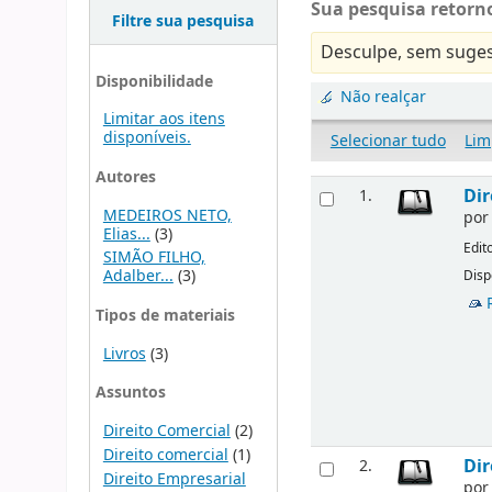
Sua pesquisa retorno
Filtre sua pesquisa
Desculpe, sem suges
Disponibilidade
Não realçar
Limitar aos itens
disponíveis.
Selecionar tudo
Lim
Autores
Dir
1.
MEDEIROS NETO,
po
Elias...
(3)
Edit
SIMÃO FILHO,
Adalber...
(3)
Disp
Tipos de materiais
Livros
(3)
Assuntos
Direito Comercial
(2)
Direito comercial
(1)
Dir
2.
Direito Empresarial
po