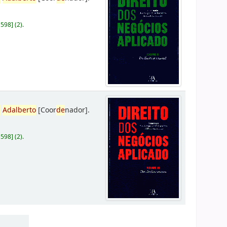
D598
]
(2).
,
Adalberto
[Coor
de
nador]
.
D598
]
(2).