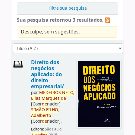
Filtre sua pesquisa
Sua pesquisa retornou 3 resultados.
Desculpe, sem sugestões.
Direito dos
negócios
aplicado: do
direito
empresarial/
por
ME
DE
IROS
NETO,
Elias
Marques
de
[Coor
de
nador]
|
SIMÃO
FILHO,
Adalberto
[Coor
de
nador]
.
Editora:
São Paulo: