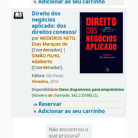
Adicionar ao seu carrinho
Direito dos
negócios
aplicado: dos
direitos conexos/
por
ME
DE
IROS
NETO,
Elias
Marques
de
[Coor
de
nador]
|
SIMÃO
FILHO,
Adalberto
[Coor
de
nador]
.
Editora:
São Paulo:
Almedina,
2016
Disponibilida
de
:
Itens disponíveis para empréstimo:
[
Número
de
chamada:
342.2 D598
]
(2).
Reservar
Adicionar ao seu carrinho
Não encontrou o
que procura?