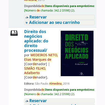
Almedina,
2015
Disponibilida
de
:
Itens disponíveis para empréstimo:
[
Número
de
chamada:
342.2 D598
]
(2).
Reservar
Adicionar ao seu carrinho
Direito dos
negócios
aplicado: do
direito
processual/
por
ME
DE
IROS
NETO,
Elias
Marques
de
[Coor
de
nador]
|
SIMÃO
FILHO,
Adalberto
[Coor
de
nador]
.
Editora:
São Paulo:
Almedina,
2016
Disponibilida
de
:
Itens disponíveis para empréstimo:
[
Número
de
chamada:
342.2 D598
]
(2).
Reservar