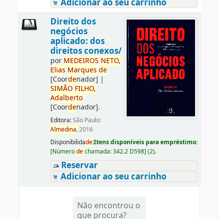
Adicionar ao seu carrinho
Direito dos
negócios
aplicado: dos
direitos conexos/
por
ME
DE
IROS
NETO,
Elias
Marques
de
[Coor
de
nador]
|
SIMÃO
FILHO,
Adalberto
[Coor
de
nador]
.
Editora:
São Paulo:
Almedina,
2016
Disponibilida
de
:
Itens disponíveis para empréstimo:
[
Número
de
chamada:
342.2 D598
]
(2).
Reservar
Adicionar ao seu carrinho
Não encontrou o
que procura?