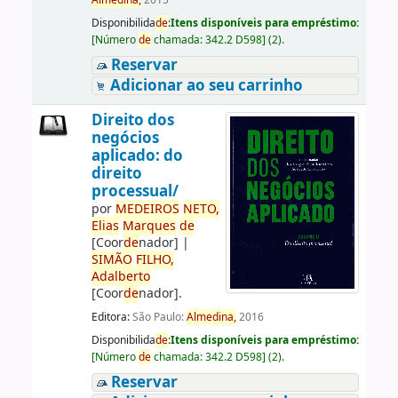
Almedina,
2015
Disponibilida
de
:
Itens disponíveis para empréstimo:
[
Número
de
chamada:
342.2 D598
]
(2).
Reservar
Adicionar ao seu carrinho
Direito dos
negócios
aplicado: do
direito
processual/
por
ME
DE
IROS
NETO,
Elias
Marques
de
[Coor
de
nador]
|
SIMÃO
FILHO,
Adalberto
[Coor
de
nador]
.
Editora:
São Paulo:
Almedina,
2016
Disponibilida
de
:
Itens disponíveis para empréstimo:
[
Número
de
chamada:
342.2 D598
]
(2).
Reservar