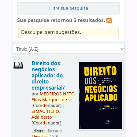
Filtre sua pesquisa
Sua pesquisa retornou 3 resultados.
Desculpe, sem sugestões.
Direito dos
negócios
aplicado: do
direito
empresarial/
por
ME
DE
IROS
NETO,
Elias
Marques
de
[Coor
de
nador]
|
SIMÃO
FILHO,
Adalberto
[Coor
de
nador]
.
Editora:
São Paulo: