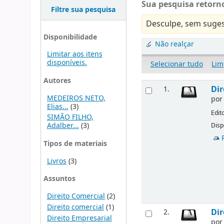
Sua pesquisa retorno
Filtre sua pesquisa
Desculpe, sem suges
Disponibilidade
Não realçar
Limitar aos itens
disponíveis.
Selecionar tudo
Lim
Autores
Dir
1.
MEDEIROS NETO,
po
Elias...
(3)
Edit
SIMÃO FILHO,
Adalber...
(3)
Disp
Tipos de materiais
Livros
(3)
Assuntos
Direito Comercial
(2)
Direito comercial
(1)
Dir
2.
Direito Empresarial
po