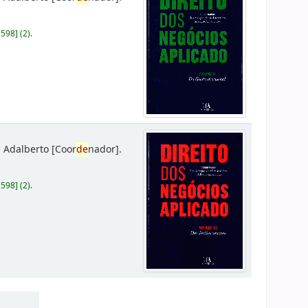
D598
]
(2).
 Adalberto
[Coor
de
nador]
.
D598
]
(2).