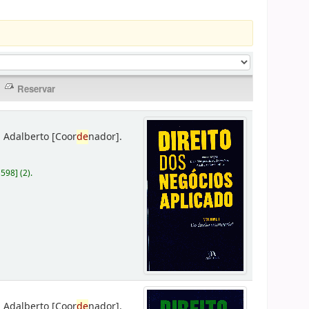
 Adalberto
[Coor
de
nador]
.
D598
]
(2).
 Adalberto
[Coor
de
nador]
.