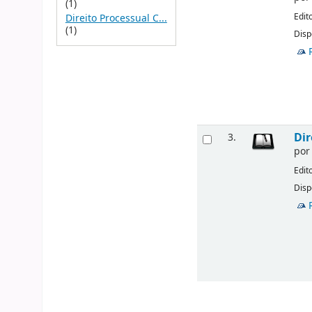
(1)
Edit
Direito Processual C...
(1)
Disp
Dir
3.
po
Edit
Disp