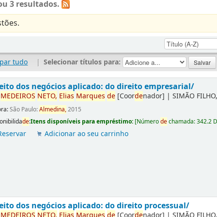
u 3 resultados.
tões.
par tudo
|
Selecionar títulos para:
eito dos negócios aplicado: do direito empresarial/
r
ME
DE
IROS
NETO,
Elias
Marques
de
[Coor
de
nador]
|
SIMÃO FILHO,
ora:
São Paulo:
Almedina,
2015
onibilida
de
:
Itens disponíveis para empréstimo:
[
Número
de
chamada:
342.2 
Reservar
Adicionar ao seu carrinho
eito dos negócios aplicado: do direito processual/
r
ME
DE
IROS
NETO,
Elias
Marques
de
[Coor
de
nador]
|
SIMÃO FILHO,