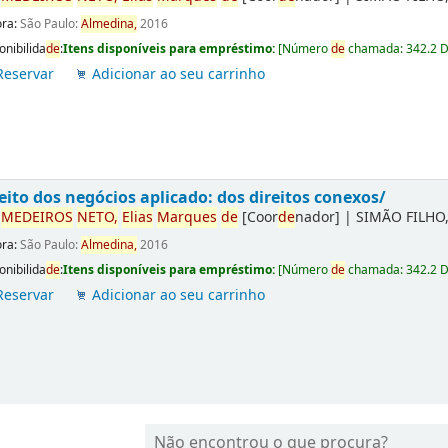
ora:
São Paulo:
Almedina,
2016
onibilida
de
:
Itens disponíveis para empréstimo:
[
Número
de
chamada:
342.2 
Reservar
Adicionar ao seu carrinho
eito dos negócios aplicado: dos direitos conexos/
r
ME
DE
IROS
NETO,
Elias
Marques
de
[Coor
de
nador]
|
SIMÃO FILHO,
ora:
São Paulo:
Almedina,
2016
onibilida
de
:
Itens disponíveis para empréstimo:
[
Número
de
chamada:
342.2 
Reservar
Adicionar ao seu carrinho
Não encontrou o que procura?