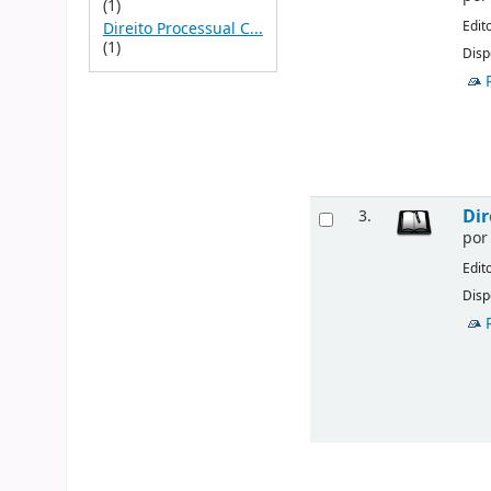
(1)
Edit
Direito Processual C...
(1)
Disp
Dir
3.
po
Edit
Disp