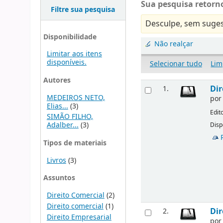
Sua pesquisa retorno
Filtre sua pesquisa
Desculpe, sem suges
Disponibilidade
Não realçar
Limitar aos itens
disponíveis.
Selecionar tudo
Lim
Autores
Dir
1.
MEDEIROS NETO,
po
Elias...
(3)
Edit
SIMÃO FILHO,
Adalber...
(3)
Disp
Tipos de materiais
Livros
(3)
Assuntos
Direito Comercial
(2)
Direito comercial
(1)
Dir
2.
Direito Empresarial
po