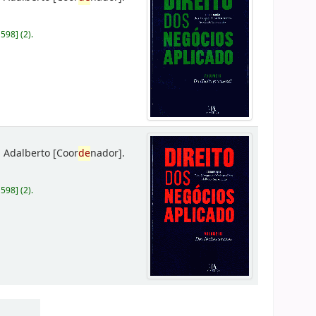
D598
]
(2).
 Adalberto
[Coor
de
nador]
.
D598
]
(2).