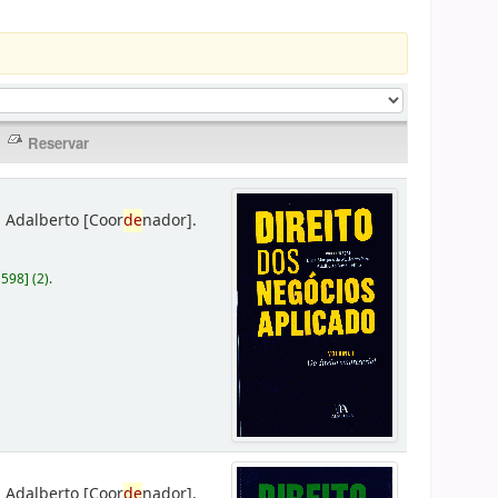
 Adalberto
[Coor
de
nador]
.
D598
]
(2).
 Adalberto
[Coor
de
nador]
.