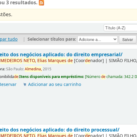
u 3 resultados.
tões.
par tudo
|
Selecionar títulos para:
eito dos negócios aplicado: do direito empresarial/
r
ME
DE
IROS
NETO,
Elias
Marques
de
[Coor
de
nador]
|
SIMÃO FILHO,
ora:
São Paulo:
Almedina,
2015
onibilida
de
:
Itens disponíveis para empréstimo:
[
Número
de
chamada:
342.2 
Reservar
Adicionar ao seu carrinho
eito dos negócios aplicado: do direito processual/
r
ME
DE
IROS
NETO,
Elias
Marques
de
[Coor
de
nador]
|
SIMÃO FILHO,