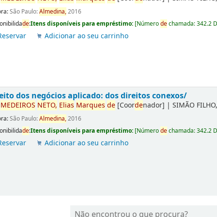
ora:
São Paulo:
Almedina,
2016
onibilida
de
:
Itens disponíveis para empréstimo:
[
Número
de
chamada:
342.2 
Reservar
Adicionar ao seu carrinho
eito dos negócios aplicado: dos direitos conexos/
r
ME
DE
IROS
NETO,
Elias
Marques
de
[Coor
de
nador]
|
SIMÃO FILHO,
ora:
São Paulo:
Almedina,
2016
onibilida
de
:
Itens disponíveis para empréstimo:
[
Número
de
chamada:
342.2 
Reservar
Adicionar ao seu carrinho
Não encontrou o que procura?