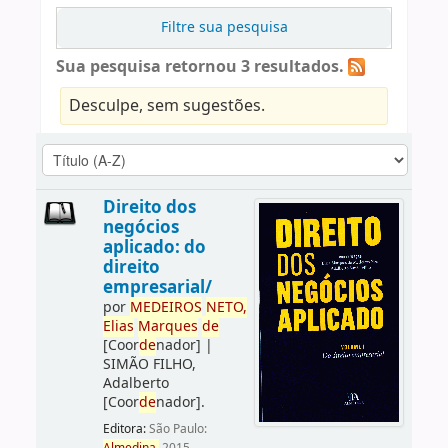
Filtre sua pesquisa
Sua pesquisa retornou 3 resultados.
Desculpe, sem sugestões.
Direito dos
negócios
aplicado: do
direito
empresarial/
por
ME
DE
IROS
NETO,
Elias
Marques
de
[Coor
de
nador]
|
SIMÃO FILHO,
Adalberto
[Coor
de
nador]
.
Editora:
São Paulo: