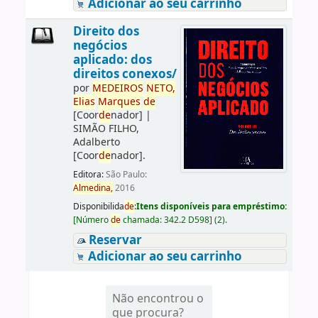
Adicionar ao seu carrinho
Direito dos
negócios
aplicado: dos
direitos conexos/
por
ME
DE
IROS
NETO,
Elias
Marques
de
[Coor
de
nador]
|
SIMÃO FILHO,
Adalberto
[Coor
de
nador]
.
Editora:
São Paulo:
Almedina,
2016
Disponibilida
de
:
Itens disponíveis para empréstimo:
[
Número
de
chamada:
342.2 D598
]
(2).
Reservar
Adicionar ao seu carrinho
Não encontrou o
que procura?