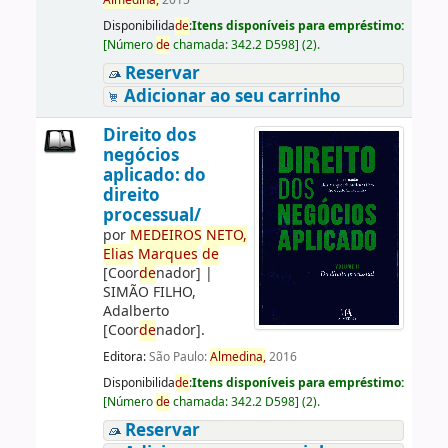
Almedina,
2015
Disponibilida
de
:
Itens disponíveis para empréstimo:
[
Número
de
chamada:
342.2 D598
]
(2).
Reservar
Adicionar ao seu carrinho
Direito dos
negócios
aplicado: do
direito
processual/
por
ME
DE
IROS
NETO,
Elias
Marques
de
[Coor
de
nador]
|
SIMÃO FILHO,
Adalberto
[Coor
de
nador]
.
Editora:
São Paulo:
Almedina,
2016
Disponibilida
de
:
Itens disponíveis para empréstimo:
[
Número
de
chamada:
342.2 D598
]
(2).
Reservar