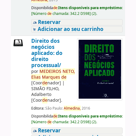
Almedina,
2015
Disponibilida
de
:
Itens disponíveis para empréstimo:
[
Número
de
chamada:
342.2 D598
]
(2).
Reservar
Adicionar ao seu carrinho
Direito dos
negócios
aplicado: do
direito
processual/
por
ME
DE
IROS
NETO,
Elias
Marques
de
[Coor
de
nador]
|
SIMÃO FILHO,
Adalberto
[Coor
de
nador]
.
Editora:
São Paulo:
Almedina,
2016
Disponibilida
de
:
Itens disponíveis para empréstimo:
[
Número
de
chamada:
342.2 D598
]
(2).
Reservar