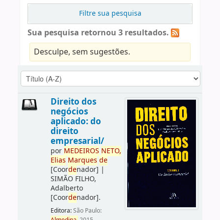
Filtre sua pesquisa
Sua pesquisa retornou 3 resultados.
Desculpe, sem sugestões.
Direito dos
negócios
aplicado: do
direito
empresarial/
por
ME
DE
IROS
NETO,
Elias
Marques
de
[Coor
de
nador]
|
SIMÃO FILHO,
Adalberto
[Coor
de
nador]
.
Editora:
São Paulo: