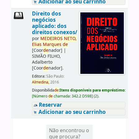
Adicionar ao seu carrinho
Direito dos
negócios
aplicado: dos
direitos conexos/
por
ME
DE
IROS
NETO,
Elias
Marques
de
[Coor
de
nador]
|
SIMÃO FILHO,
Adalberto
[Coor
de
nador]
.
Editora:
São Paulo:
Almedina,
2016
Disponibilida
de
:
Itens disponíveis para empréstimo:
[
Número
de
chamada:
342.2 D598
]
(2).
Reservar
Adicionar ao seu carrinho
Não encontrou o
que procura?