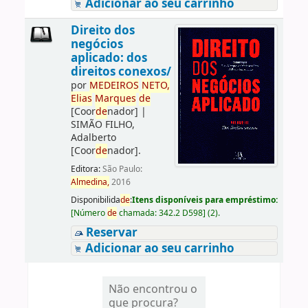
Adicionar ao seu carrinho
Direito dos
negócios
aplicado: dos
direitos conexos/
por
ME
DE
IROS
NETO,
Elias
Marques
de
[Coor
de
nador]
|
SIMÃO FILHO,
Adalberto
[Coor
de
nador]
.
Editora:
São Paulo:
Almedina,
2016
Disponibilida
de
:
Itens disponíveis para empréstimo:
[
Número
de
chamada:
342.2 D598
]
(2).
Reservar
Adicionar ao seu carrinho
Não encontrou o
que procura?