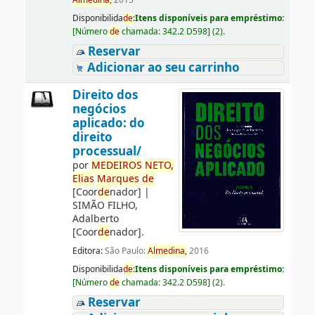
Almedina,
2015
Disponibilida
de
:
Itens disponíveis para empréstimo:
[
Número
de
chamada:
342.2 D598
]
(2).
Reservar
Adicionar ao seu carrinho
Direito dos
negócios
aplicado: do
direito
processual/
por
ME
DE
IROS
NETO,
Elias
Marques
de
[Coor
de
nador]
|
SIMÃO FILHO,
Adalberto
[Coor
de
nador]
.
Editora:
São Paulo:
Almedina,
2016
Disponibilida
de
:
Itens disponíveis para empréstimo:
[
Número
de
chamada:
342.2 D598
]
(2).
Reservar