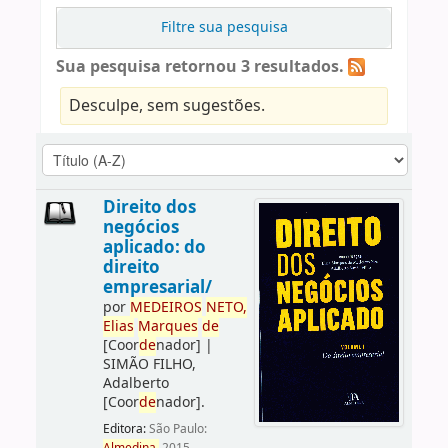
Filtre sua pesquisa
Sua pesquisa retornou 3 resultados.
Desculpe, sem sugestões.
Direito dos
negócios
aplicado: do
direito
empresarial/
por
ME
DE
IROS
NETO,
Elias
Marques
de
[Coor
de
nador]
|
SIMÃO FILHO,
Adalberto
[Coor
de
nador]
.
Editora:
São Paulo: