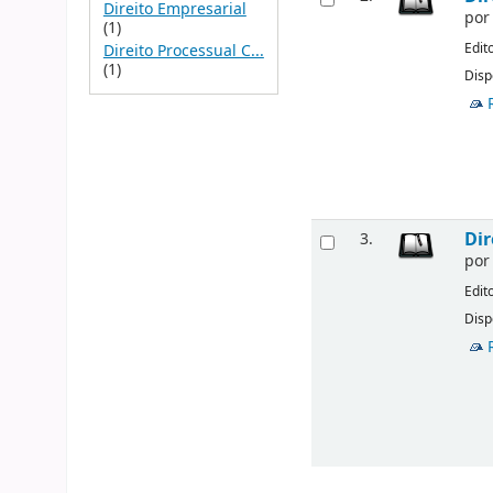
Direito Empresarial
po
(1)
Edit
Direito Processual C...
(1)
Disp
Dir
3.
po
Edit
Disp