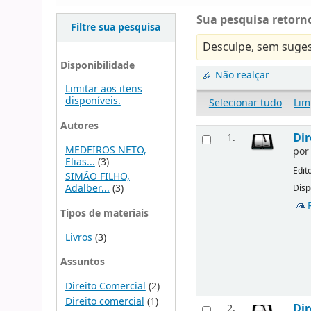
Sua pesquisa retorno
Filtre sua pesquisa
Desculpe, sem suges
Disponibilidade
Não realçar
Limitar aos itens
disponíveis.
Selecionar tudo
Lim
Autores
Dir
1.
MEDEIROS NETO,
po
Elias...
(3)
Edit
SIMÃO FILHO,
Adalber...
(3)
Disp
Tipos de materiais
Livros
(3)
Assuntos
Direito Comercial
(2)
Direito comercial
(1)
Dir
2.