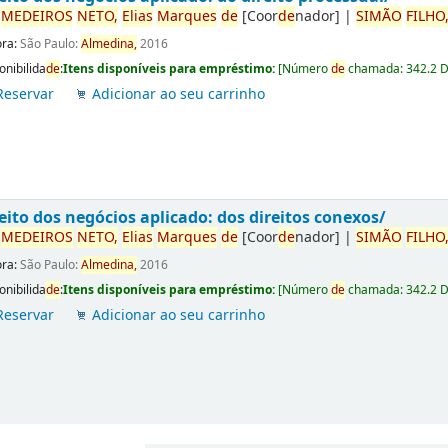
r
ME
DE
IROS
NETO,
Elias
Marques
de
[Coor
de
nador]
|
SIMÃO
FILHO
ora:
São Paulo:
Almedina,
2016
onibilida
de
:
Itens disponíveis para empréstimo:
[
Número
de
chamada:
342.2 
Reservar
Adicionar ao seu carrinho
eito dos negócios aplicado: dos direitos conexos/
r
ME
DE
IROS
NETO,
Elias
Marques
de
[Coor
de
nador]
|
SIMÃO
FILHO
ora:
São Paulo:
Almedina,
2016
onibilida
de
:
Itens disponíveis para empréstimo:
[
Número
de
chamada:
342.2 
Reservar
Adicionar ao seu carrinho