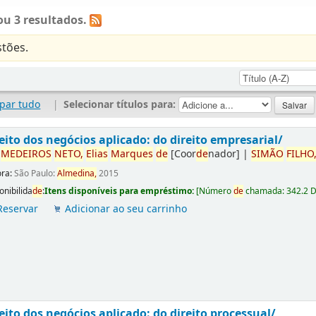
u 3 resultados.
tões.
par tudo
|
Selecionar títulos para:
eito dos negócios aplicado: do direito empresarial/
r
ME
DE
IROS
NETO,
Elias
Marques
de
[Coor
de
nador]
|
SIMÃO
FILHO
ora:
São Paulo:
Almedina,
2015
onibilida
de
:
Itens disponíveis para empréstimo:
[
Número
de
chamada:
342.2 
Reservar
Adicionar ao seu carrinho
eito dos negócios aplicado: do direito processual/