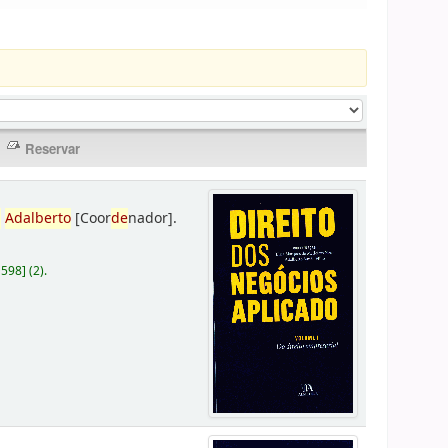
,
Adalberto
[Coor
de
nador]
.
D598
]
(2).