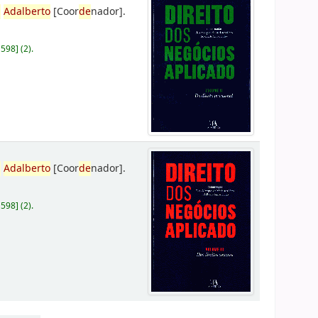
,
Adalberto
[Coor
de
nador]
.
D598
]
(2).
,
Adalberto
[Coor
de
nador]
.
D598
]
(2).