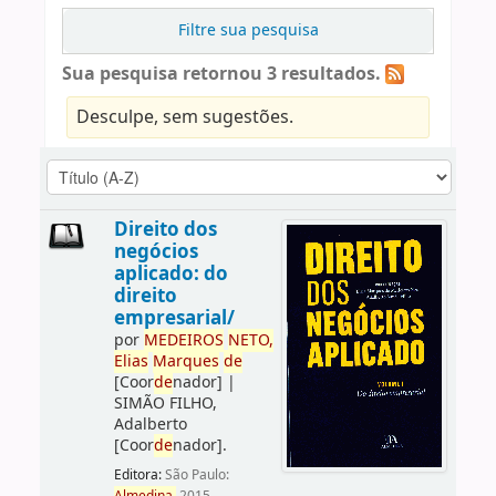
Filtre sua pesquisa
Sua pesquisa retornou 3 resultados.
Desculpe, sem sugestões.
Direito dos
negócios
aplicado: do
direito
empresarial/
por
ME
DE
IROS
NETO,
Elias
Marques
de
[Coor
de
nador]
|
SIMÃO FILHO,
Adalberto
[Coor
de
nador]
.
Editora:
São Paulo: