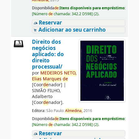
Almedina,
2015
Disponibilida
de
:
Itens disponíveis para empréstimo:
[
Número
de
chamada:
342.2 D598
]
(2).
Reservar
Adicionar ao seu carrinho
Direito dos
negócios
aplicado: do
direito
processual/
por
ME
DE
IROS
NETO,
Elias
Marques
de
[Coor
de
nador]
|
SIMÃO FILHO,
Adalberto
[Coor
de
nador]
.
Editora:
São Paulo:
Almedina,
2016
Disponibilida
de
:
Itens disponíveis para empréstimo:
[
Número
de
chamada:
342.2 D598
]
(2).
Reservar