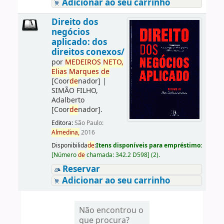
Adicionar ao seu carrinho
Direito dos
negócios
aplicado: dos
direitos conexos/
por
ME
DE
IROS
NETO,
Elias
Marques
de
[Coor
de
nador]
|
SIMÃO FILHO,
Adalberto
[Coor
de
nador]
.
Editora:
São Paulo:
Almedina,
2016
Disponibilida
de
:
Itens disponíveis para empréstimo:
[
Número
de
chamada:
342.2 D598
]
(2).
Reservar
Adicionar ao seu carrinho
Não encontrou o
que procura?