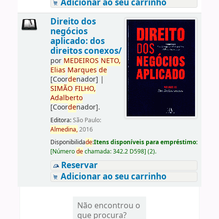
Adicionar ao seu carrinho
Direito dos
negócios
aplicado: dos
direitos conexos/
por
ME
DE
IROS
NETO,
Elias
Marques
de
[Coor
de
nador]
|
SIMÃO
FILHO,
Adalberto
[Coor
de
nador]
.
Editora:
São Paulo:
Almedina,
2016
Disponibilida
de
:
Itens disponíveis para empréstimo:
[
Número
de
chamada:
342.2 D598
]
(2).
Reservar
Adicionar ao seu carrinho
Não encontrou o
que procura?