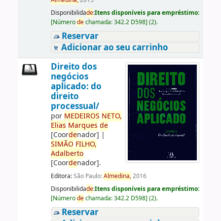
Almedina,
2015
Disponibilida
de
:
Itens disponíveis para empréstimo:
[
Número
de
chamada:
342.2 D598
]
(2).
Reservar
Adicionar ao seu carrinho
Direito dos
negócios
aplicado: do
direito
processual/
por
ME
DE
IROS
NETO,
Elias
Marques
de
[Coor
de
nador]
|
SIMÃO
FILHO,
Adalberto
[Coor
de
nador]
.
Editora:
São Paulo:
Almedina,
2016
Disponibilida
de
:
Itens disponíveis para empréstimo:
[
Número
de
chamada:
342.2 D598
]
(2).
Reservar