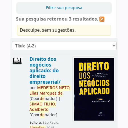
Filtre sua pesquisa
Sua pesquisa retornou 3 resultados.
Desculpe, sem sugestões.
Direito dos
negócios
aplicado: do
direito
empresarial/
por
ME
DE
IROS
NETO,
Elias
Marques
de
[Coor
de
nador]
|
SIMÃO
FILHO,
Adalberto
[Coor
de
nador]
.
Editora:
São Paulo: