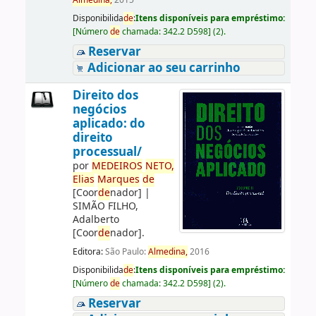
Almedina,
2015
Disponibilida
de
:
Itens disponíveis para empréstimo:
[
Número
de
chamada:
342.2 D598
]
(2).
Reservar
Adicionar ao seu carrinho
Direito dos
negócios
aplicado: do
direito
processual/
por
ME
DE
IROS
NETO,
Elias
Marques
de
[Coor
de
nador]
|
SIMÃO FILHO,
Adalberto
[Coor
de
nador]
.
Editora:
São Paulo:
Almedina,
2016
Disponibilida
de
:
Itens disponíveis para empréstimo:
[
Número
de
chamada:
342.2 D598
]
(2).
Reservar