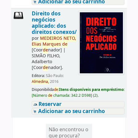
Adicionar ao seu carrinho
Direito dos
negócios
aplicado: dos
direitos conexos/
por
ME
DE
IROS
NETO,
Elias
Marques
de
[Coor
de
nador]
|
SIMÃO FILHO,
Adalberto
[Coor
de
nador]
.
Editora:
São Paulo:
Almedina,
2016
Disponibilida
de
:
Itens disponíveis para empréstimo:
[
Número
de
chamada:
342.2 D598
]
(2).
Reservar
Adicionar ao seu carrinho
Não encontrou o
que procura?