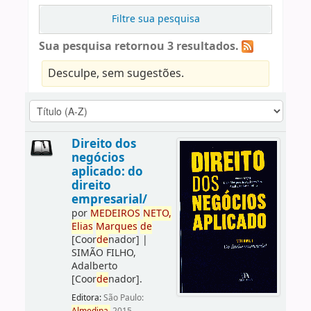
Filtre sua pesquisa
Sua pesquisa retornou 3 resultados.
Desculpe, sem sugestões.
Direito dos
negócios
aplicado: do
direito
empresarial/
por
ME
DE
IROS
NETO,
Elias
Marques
de
[Coor
de
nador]
|
SIMÃO FILHO,
Adalberto
[Coor
de
nador]
.
Editora:
São Paulo: