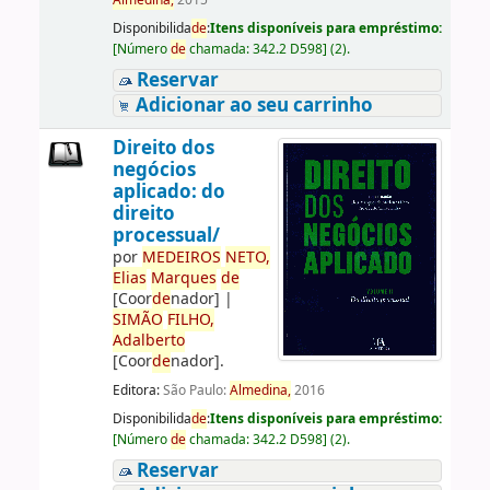
Almedina,
2015
Disponibilida
de
:
Itens disponíveis para empréstimo:
[
Número
de
chamada:
342.2 D598
]
(2).
Reservar
Adicionar ao seu carrinho
Direito dos
negócios
aplicado: do
direito
processual/
por
ME
DE
IROS
NETO,
Elias
Marques
de
[Coor
de
nador]
|
SIMÃO
FILHO,
Adalberto
[Coor
de
nador]
.
Editora:
São Paulo:
Almedina,
2016
Disponibilida
de
:
Itens disponíveis para empréstimo:
[
Número
de
chamada:
342.2 D598
]
(2).
Reservar