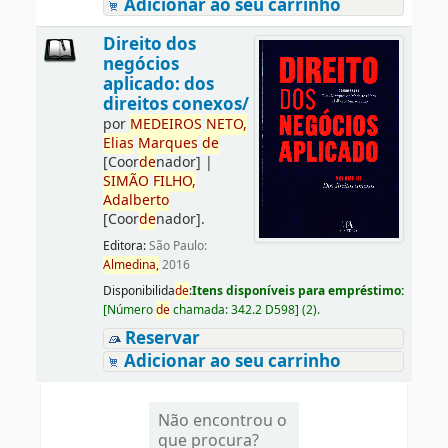
Adicionar ao seu carrinho
Direito dos
negócios
aplicado: dos
direitos conexos/
por
ME
DE
IROS
NETO,
Elias
Marques
de
[Coor
de
nador]
|
SIMÃO
FILHO,
Adalberto
[Coor
de
nador]
.
Editora:
São Paulo:
Almedina,
2016
Disponibilida
de
:
Itens disponíveis para empréstimo:
[
Número
de
chamada:
342.2 D598
]
(2).
Reservar
Adicionar ao seu carrinho
Não encontrou o
que procura?