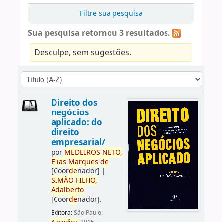
Filtre sua pesquisa
Sua pesquisa retornou 3 resultados.
Desculpe, sem sugestões.
Direito dos
negócios
aplicado: do
direito
empresarial/
por
ME
DE
IROS
NETO,
Elias
Marques
de
[Coor
de
nador]
|
SIMÃO
FILHO,
Adalberto
[Coor
de
nador]
.
Editora:
São Paulo: