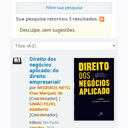
Filtre sua pesquisa
Sua pesquisa retornou 3 resultados.
Desculpe, sem sugestões.
Direito dos
negócios
aplicado: do
direito
empresarial/
por
ME
DE
IROS
NETO,
Elias
Marques
de
[Coor
de
nador]
|
SIMÃO
FILHO,
Adalberto
[Coor
de
nador]
.
Editora:
São Paulo: