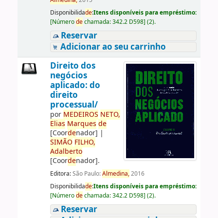
Almedina,
2015
Disponibilida
de
:
Itens disponíveis para empréstimo:
[
Número
de
chamada:
342.2 D598
]
(2).
Reservar
Adicionar ao seu carrinho
Direito dos
negócios
aplicado: do
direito
processual/
por
ME
DE
IROS
NETO,
Elias
Marques
de
[Coor
de
nador]
|
SIMÃO
FILHO,
Adalberto
[Coor
de
nador]
.
Editora:
São Paulo:
Almedina,
2016
Disponibilida
de
:
Itens disponíveis para empréstimo:
[
Número
de
chamada:
342.2 D598
]
(2).
Reservar