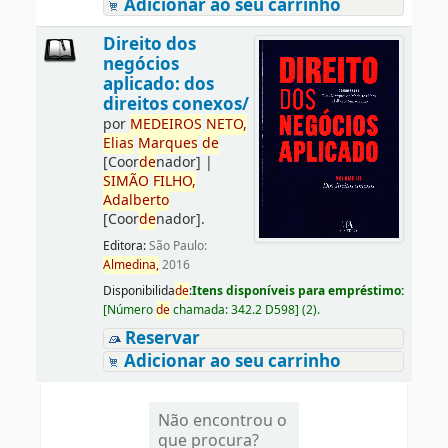
Adicionar ao seu carrinho
Direito dos
negócios
aplicado: dos
direitos conexos/
por
ME
DE
IROS
NETO,
Elias
Marques
de
[Coor
de
nador]
|
SIMÃO
FILHO,
Adalberto
[Coor
de
nador]
.
Editora:
São Paulo:
Almedina,
2016
Disponibilida
de
:
Itens disponíveis para empréstimo:
[
Número
de
chamada:
342.2 D598
]
(2).
Reservar
Adicionar ao seu carrinho
Não encontrou o
que procura?