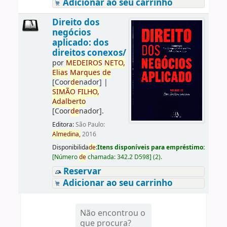
Adicionar ao seu carrinho
Direito dos
negócios
aplicado: dos
direitos conexos/
por
ME
DE
IROS
NETO,
Elias
Marques
de
[Coor
de
nador]
|
SIMÃO
FILHO,
Adalberto
[Coor
de
nador]
.
Editora:
São Paulo:
Almedina,
2016
Disponibilida
de
:
Itens disponíveis para empréstimo:
[
Número
de
chamada:
342.2 D598
]
(2).
Reservar
Adicionar ao seu carrinho
Não encontrou o
que procura?