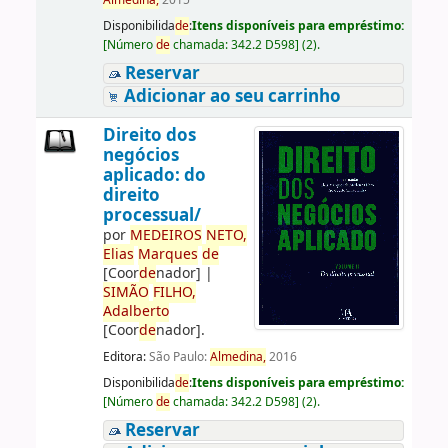
Almedina,
2015
Disponibilida
de
:
Itens disponíveis para empréstimo:
[
Número
de
chamada:
342.2 D598
]
(2).
Reservar
Adicionar ao seu carrinho
Direito dos
negócios
aplicado: do
direito
processual/
por
ME
DE
IROS
NETO,
Elias
Marques
de
[Coor
de
nador]
|
SIMÃO
FILHO,
Adalberto
[Coor
de
nador]
.
Editora:
São Paulo:
Almedina,
2016
Disponibilida
de
:
Itens disponíveis para empréstimo:
[
Número
de
chamada:
342.2 D598
]
(2).
Reservar