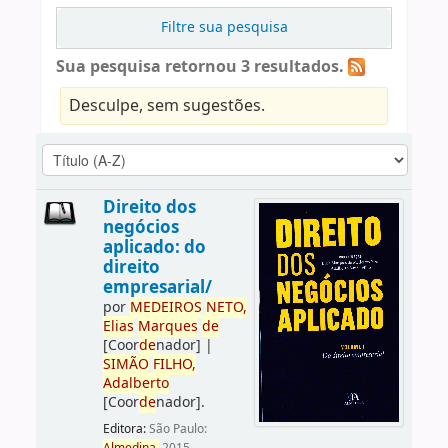
Filtre sua pesquisa
Sua pesquisa retornou 3 resultados.
Desculpe, sem sugestões.
Direito dos
negócios
aplicado: do
direito
empresarial/
por
ME
DE
IROS
NETO,
Elias
Marques
de
[Coor
de
nador]
|
SIMÃO
FILHO,
Adalberto
[Coor
de
nador]
.
Editora:
São Paulo: