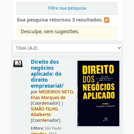
Filtre sua pesquisa
Sua pesquisa retornou 3 resultados.
Desculpe, sem sugestões.
Direito dos
negócios
aplicado: do
direito
empresarial/
por
ME
DE
IROS
NETO,
Elias
Marques
de
[Coor
de
nador]
|
SIMÃO
FILHO,
Adalberto
[Coor
de
nador]
.
Editora:
São Paulo: