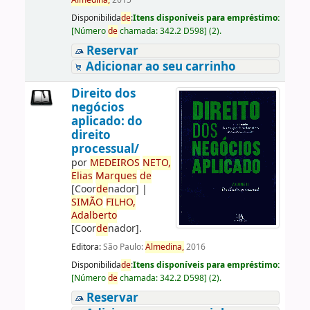
Almedina,
2015
Disponibilida
de
:
Itens disponíveis para empréstimo:
[
Número
de
chamada:
342.2 D598
]
(2).
Reservar
Adicionar ao seu carrinho
Direito dos
negócios
aplicado: do
direito
processual/
por
ME
DE
IROS
NETO,
Elias
Marques
de
[Coor
de
nador]
|
SIMÃO
FILHO,
Adalberto
[Coor
de
nador]
.
Editora:
São Paulo:
Almedina,
2016
Disponibilida
de
:
Itens disponíveis para empréstimo:
[
Número
de
chamada:
342.2 D598
]
(2).
Reservar