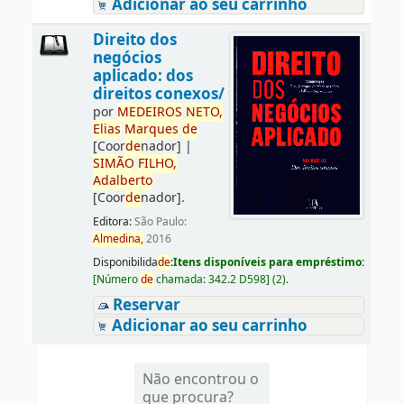
Adicionar ao seu carrinho
Direito dos
negócios
aplicado: dos
direitos conexos/
por
ME
DE
IROS
NETO,
Elias
Marques
de
[Coor
de
nador]
|
SIMÃO
FILHO,
Adalberto
[Coor
de
nador]
.
Editora:
São Paulo:
Almedina,
2016
Disponibilida
de
:
Itens disponíveis para empréstimo:
[
Número
de
chamada:
342.2 D598
]
(2).
Reservar
Adicionar ao seu carrinho
Não encontrou o
que procura?