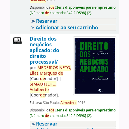
Almedina,
2015
Disponibilida
de
:
Itens disponíveis para empréstimo:
[
Número
de
chamada:
342.2 D598
]
(2).
Reservar
Adicionar ao seu carrinho
Direito dos
negócios
aplicado: do
direito
processual/
por
ME
DE
IROS
NETO,
Elias
Marques
de
[Coor
de
nador]
|
SIMÃO
FILHO,
Adalberto
[Coor
de
nador]
.
Editora:
São Paulo:
Almedina,
2016
Disponibilida
de
:
Itens disponíveis para empréstimo:
[
Número
de
chamada:
342.2 D598
]
(2).
Reservar