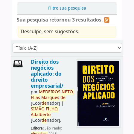
Filtre sua pesquisa
Sua pesquisa retornou 3 resultados.
Desculpe, sem sugestões.
Direito dos
negócios
aplicado: do
direito
empresarial/
por
ME
DE
IROS
NETO,
Elias
Marques
de
[Coor
de
nador]
|
SIMÃO
FILHO,
Adalberto
[Coor
de
nador]
.
Editora:
São Paulo: