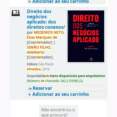
Adicionar ao seu carrinho
Direito dos
negócios
aplicado: dos
direitos conexos/
por
ME
DE
IROS
NETO,
Elias
Marques
de
[Coor
de
nador]
|
SIMÃO
FILHO,
Adalberto
[Coor
de
nador]
.
Editora:
São Paulo:
Almedina,
2016
Disponibilida
de
:
Itens disponíveis para empréstimo:
[
Número
de
chamada:
342.2 D598
]
(2).
Reservar
Adicionar ao seu carrinho
Não encontrou o
que procura?