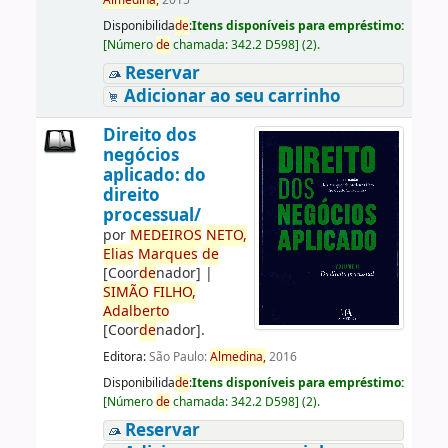
Almedina,
2015
Disponibilida
de
:
Itens disponíveis para empréstimo:
[
Número
de
chamada:
342.2 D598
]
(2).
Reservar
Adicionar ao seu carrinho
Direito dos
negócios
aplicado: do
direito
processual/
por
ME
DE
IROS
NETO,
Elias
Marques
de
[Coor
de
nador]
|
SIMÃO
FILHO,
Adalberto
[Coor
de
nador]
.
Editora:
São Paulo:
Almedina,
2016
Disponibilida
de
:
Itens disponíveis para empréstimo:
[
Número
de
chamada:
342.2 D598
]
(2).
Reservar