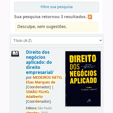
Filtre sua pesquisa
Sua pesquisa retornou 3 resultados.
Desculpe, sem sugestões.
Direito dos
negócios
aplicado: do
direito
empresarial/
por
ME
DE
IROS
NETO,
Elias
Marques
de
[Coor
de
nador]
|
SIMÃO
FILHO,
Adalberto
[Coor
de
nador]
.
Editora:
São Paulo: