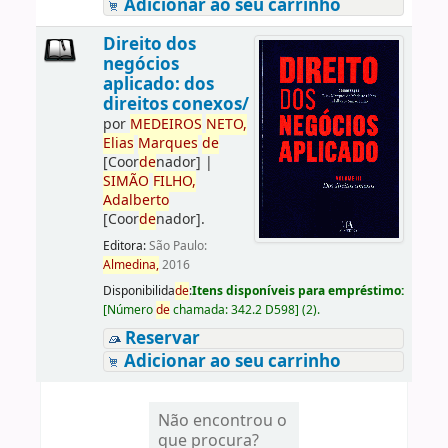
Adicionar ao seu carrinho
Direito dos
negócios
aplicado: dos
direitos conexos/
por
ME
DE
IROS
NETO,
Elias
Marques
de
[Coor
de
nador]
|
SIMÃO
FILHO,
Adalberto
[Coor
de
nador]
.
Editora:
São Paulo:
Almedina,
2016
Disponibilida
de
:
Itens disponíveis para empréstimo:
[
Número
de
chamada:
342.2 D598
]
(2).
Reservar
Adicionar ao seu carrinho
Não encontrou o
que procura?