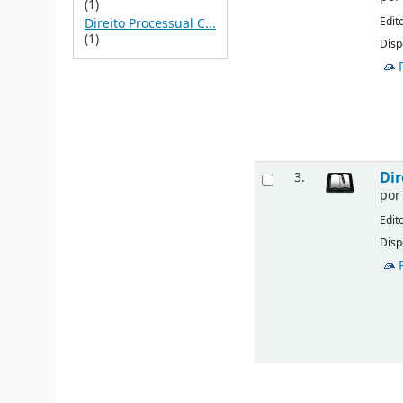
(1)
Edit
Direito Processual C...
(1)
Disp
Dir
3.
po
Edit
Disp