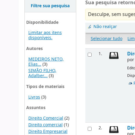
Sua pesquisa retorno
Filtre sua pesquisa
Desculpe, sem suges
Disponibilidade
Não realçar
Limitar aos itens
disponíveis.
Selecionar tudo
Lim
Autores
Dir
1.
MEDEIROS NETO,
po
Elias...
(3)
Edit
SIMÃO FILHO,
Adalber...
(3)
Disp
Tipos de materiais
Livros
(3)
Assuntos
Direito Comercial
(2)
Direito comercial
(1)
Dir
2.
Direito Empresarial
po