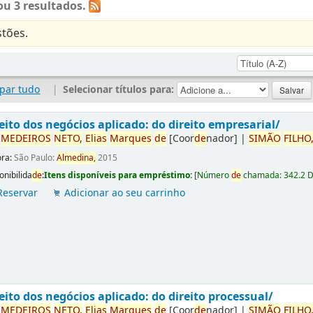
u 3 resultados.
tões.
par tudo
|
Selecionar títulos para:
eito dos negócios aplicado: do direito empresarial/
r
ME
DE
IROS
NETO,
Elias
Marques
de
[Coor
de
nador]
|
SIMÃO
FILHO
ora:
São Paulo:
Almedina,
2015
onibilida
de
:
Itens disponíveis para empréstimo:
[
Número
de
chamada:
342.2 
Reservar
Adicionar ao seu carrinho
eito dos negócios aplicado: do direito processual/
r
ME
DE
IROS
NETO,
Elias
Marques
de
[Coor
de
nador]
|
SIMÃO
FILHO