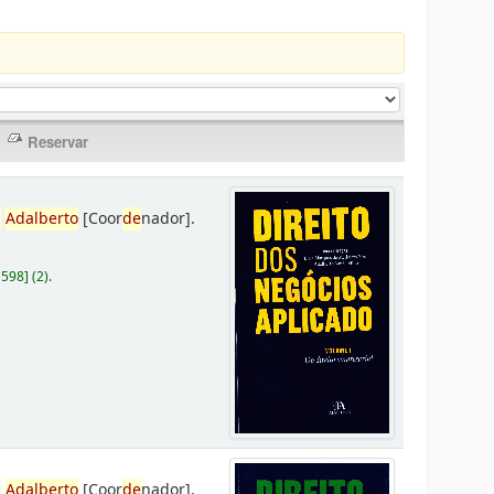
,
Adalberto
[Coor
de
nador]
.
D598
]
(2).
,
Adalberto
[Coor
de
nador]
.