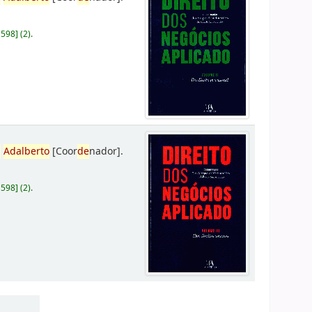
D598
]
(2).
,
Adalberto
[Coor
de
nador]
.
D598
]
(2).