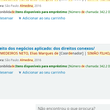
ora:
São Paulo:
Almedina,
2016
onibilida
de
:
Itens disponíveis para empréstimo:
[
Número
de
chamada:
342.2 
Reservar
Adicionar ao seu carrinho
eito dos negócios aplicado: dos direitos conexos/
r
ME
DE
IROS
NETO,
Elias
Marques
de
[Coor
de
nador]
|
SIMÃO
FILHO
ora:
São Paulo:
Almedina,
2016
onibilida
de
:
Itens disponíveis para empréstimo:
[
Número
de
chamada:
342.2 
Reservar
Adicionar ao seu carrinho
Não encontrou o que procura?