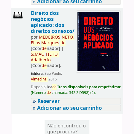
Adicionar ao seu carrinho
Direito dos
negócios
aplicado: dos
direitos conexos/
por
ME
DE
IROS
NETO,
Elias
Marques
de
[Coor
de
nador]
|
SIMÃO
FILHO,
Adalberto
[Coor
de
nador]
.
Editora:
São Paulo:
Almedina,
2016
Disponibilida
de
:
Itens disponíveis para empréstimo:
[
Número
de
chamada:
342.2 D598
]
(2).
Reservar
Adicionar ao seu carrinho
Não encontrou o
que procura?