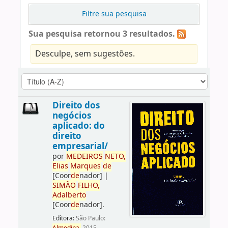
Filtre sua pesquisa
Sua pesquisa retornou 3 resultados.
Desculpe, sem sugestões.
Direito dos
negócios
aplicado: do
direito
empresarial/
por
ME
DE
IROS
NETO,
Elias
Marques
de
[Coor
de
nador]
|
SIMÃO
FILHO,
Adalberto
[Coor
de
nador]
.
Editora:
São Paulo: