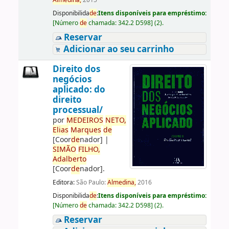
Almedina,
2015
Disponibilida
de
:
Itens disponíveis para empréstimo:
[
Número
de
chamada:
342.2 D598
]
(2).
Reservar
Adicionar ao seu carrinho
Direito dos
negócios
aplicado: do
direito
processual/
por
ME
DE
IROS
NETO,
Elias
Marques
de
[Coor
de
nador]
|
SIMÃO
FILHO,
Adalberto
[Coor
de
nador]
.
Editora:
São Paulo:
Almedina,
2016
Disponibilida
de
:
Itens disponíveis para empréstimo:
[
Número
de
chamada:
342.2 D598
]
(2).
Reservar