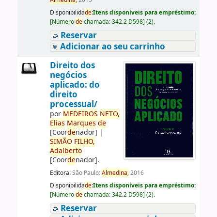
Almedina,
2015
Disponibilida
de
:
Itens disponíveis para empréstimo:
[
Número
de
chamada:
342.2 D598
]
(2).
Reservar
Adicionar ao seu carrinho
Direito dos
negócios
aplicado: do
direito
processual/
por
ME
DE
IROS
NETO,
Elias
Marques
de
[Coor
de
nador]
|
SIMÃO
FILHO,
Adalberto
[Coor
de
nador]
.
Editora:
São Paulo:
Almedina,
2016
Disponibilida
de
:
Itens disponíveis para empréstimo:
[
Número
de
chamada:
342.2 D598
]
(2).
Reservar