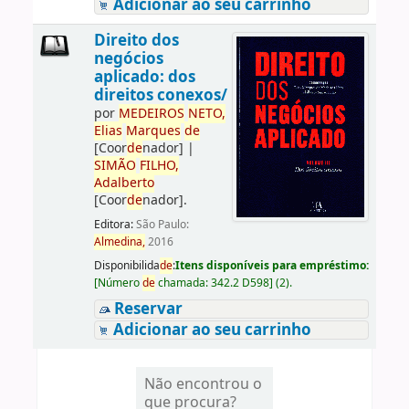
Adicionar ao seu carrinho
Direito dos
negócios
aplicado: dos
direitos conexos/
por
ME
DE
IROS
NETO,
Elias
Marques
de
[Coor
de
nador]
|
SIMÃO
FILHO,
Adalberto
[Coor
de
nador]
.
Editora:
São Paulo:
Almedina,
2016
Disponibilida
de
:
Itens disponíveis para empréstimo:
[
Número
de
chamada:
342.2 D598
]
(2).
Reservar
Adicionar ao seu carrinho
Não encontrou o
que procura?