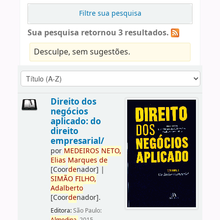
Filtre sua pesquisa
Sua pesquisa retornou 3 resultados.
Desculpe, sem sugestões.
Direito dos
negócios
aplicado: do
direito
empresarial/
por
ME
DE
IROS
NETO,
Elias
Marques
de
[Coor
de
nador]
|
SIMÃO
FILHO,
Adalberto
[Coor
de
nador]
.
Editora:
São Paulo: