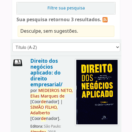
Filtre sua pesquisa
Sua pesquisa retornou 3 resultados.
Desculpe, sem sugestões.
Direito dos
negócios
aplicado: do
direito
empresarial/
por
ME
DE
IROS
NETO,
Elias
Marques
de
[Coor
de
nador]
|
SIMÃO
FILHO,
Adalberto
[Coor
de
nador]
.
Editora:
São Paulo: