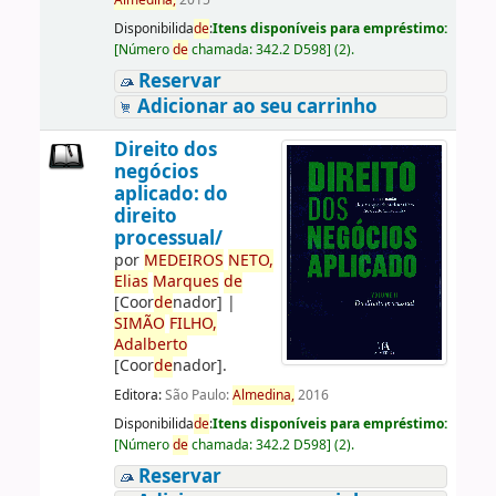
Almedina,
2015
Disponibilida
de
:
Itens disponíveis para empréstimo:
[
Número
de
chamada:
342.2 D598
]
(2).
Reservar
Adicionar ao seu carrinho
Direito dos
negócios
aplicado: do
direito
processual/
por
ME
DE
IROS
NETO,
Elias
Marques
de
[Coor
de
nador]
|
SIMÃO
FILHO,
Adalberto
[Coor
de
nador]
.
Editora:
São Paulo:
Almedina,
2016
Disponibilida
de
:
Itens disponíveis para empréstimo:
[
Número
de
chamada:
342.2 D598
]
(2).
Reservar