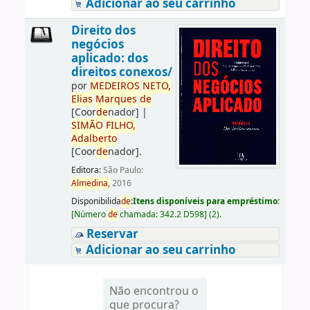
Adicionar ao seu carrinho
Direito dos
negócios
aplicado: dos
direitos conexos/
por
ME
DE
IROS
NETO,
Elias
Marques
de
[Coor
de
nador]
|
SIMÃO
FILHO,
Adalberto
[Coor
de
nador]
.
Editora:
São Paulo:
Almedina,
2016
Disponibilida
de
:
Itens disponíveis para empréstimo:
[
Número
de
chamada:
342.2 D598
]
(2).
Reservar
Adicionar ao seu carrinho
Não encontrou o
que procura?