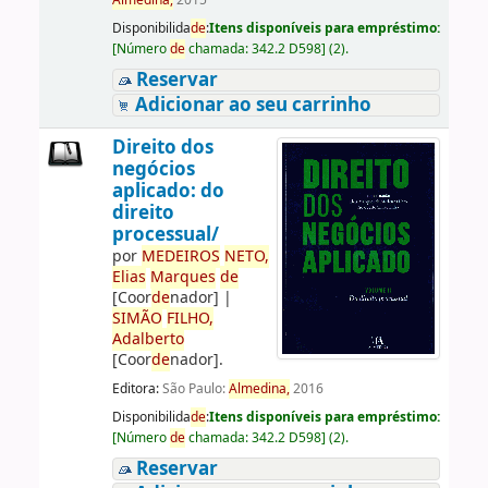
Almedina,
2015
Disponibilida
de
:
Itens disponíveis para empréstimo:
[
Número
de
chamada:
342.2 D598
]
(2).
Reservar
Adicionar ao seu carrinho
Direito dos
negócios
aplicado: do
direito
processual/
por
ME
DE
IROS
NETO,
Elias
Marques
de
[Coor
de
nador]
|
SIMÃO
FILHO,
Adalberto
[Coor
de
nador]
.
Editora:
São Paulo:
Almedina,
2016
Disponibilida
de
:
Itens disponíveis para empréstimo:
[
Número
de
chamada:
342.2 D598
]
(2).
Reservar