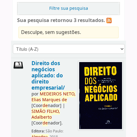
Filtre sua pesquisa
Sua pesquisa retornou 3 resultados.
Desculpe, sem sugestões.
Direito dos
negócios
aplicado: do
direito
empresarial/
por
ME
DE
IROS
NETO,
Elias
Marques
de
[Coor
de
nador]
|
SIMÃO
FILHO,
Adalberto
[Coor
de
nador]
.
Editora:
São Paulo: