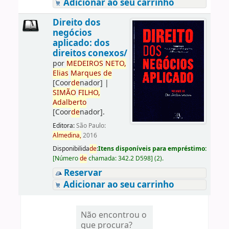
Adicionar ao seu carrinho
Direito dos
negócios
aplicado: dos
direitos conexos/
por
ME
DE
IROS
NETO,
Elias
Marques
de
[Coor
de
nador]
|
SIMÃO
FILHO,
Adalberto
[Coor
de
nador]
.
Editora:
São Paulo:
Almedina,
2016
Disponibilida
de
:
Itens disponíveis para empréstimo:
[
Número
de
chamada:
342.2 D598
]
(2).
Reservar
Adicionar ao seu carrinho
Não encontrou o
que procura?